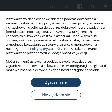
EN
PL
Przetwarzamy dane osobowe zbierane podczas odwiedzania
serwisu. Realizacja funkcji pozyskiwania informacji o użytkownikach
i ich zachowaniu odbywa się poprzez dobrowolnie wprowadzone w
formularzach informacje oraz zapisywanie w urządzeniach
końcowych plików cookies (tzw. ciasteczka). Dane, w tym pliki
cookies, wykorzystywane są w celu realizacji usług, zapewnienia
wygodnego korzystania ze strony oraz w celu monitorowania
ruchu zgodnie z
Polityką prywatności
. Dane są także zbierane i
Autor
Marcin Biernacki
przetwarzane przez narzędzie Google Analytics (
więcej
).
Możesz zmienić ustawienia cookies w swojej przeglądarce.
Ograniczenie stosowania plików cookies w konfiguracji przeglądarki
PRACA POGLĄDOWA
może wpłynąć na niektóre funkcjonalności dostępne na stronie.
Modele teoretyczne wyjaśniające zachowanie
kierowców na drodze
Zgadzam się
Marcin Piotr Biernacki
Nie zgadzam się
Med Pr Work Health Saf. 2017;68(3):401-11
DOI
:
https://doi.org/10.13075/mp.5893.00228
Statystyki