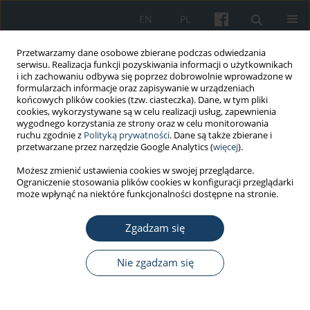
EN
PL
Przetwarzamy dane osobowe zbierane podczas odwiedzania
serwisu. Realizacja funkcji pozyskiwania informacji o użytkownikach
i ich zachowaniu odbywa się poprzez dobrowolnie wprowadzone w
formularzach informacje oraz zapisywanie w urządzeniach
końcowych plików cookies (tzw. ciasteczka). Dane, w tym pliki
cookies, wykorzystywane są w celu realizacji usług, zapewnienia
wygodnego korzystania ze strony oraz w celu monitorowania
ruchu zgodnie z
Polityką prywatności
. Dane są także zbierane i
Autor
Marcin Sobiecki
przetwarzane przez narzędzie Google Analytics (
więcej
).
Możesz zmienić ustawienia cookies w swojej przeglądarce.
Ograniczenie stosowania plików cookies w konfiguracji przeglądarki
PRACA ORYGINALNA
może wpłynąć na niektóre funkcjonalności dostępne na stronie.
Aktywność zawodowa chorych na padaczkę
Zgadzam się
Anna Staniszewska
,
Marcin Sobiecki
,
Aneta Duda-Zalewska
,
Urszula
Religioni
,
Grzegorz Juszczyk
,
Tomasz Tatara
,
Robert Słoniewski
Med Pr Work Health Saf. 2015;66(3):343-50
Nie zgadzam się
DOI
:
https://doi.org/10.13075/mp.5893.00051
Statystyki