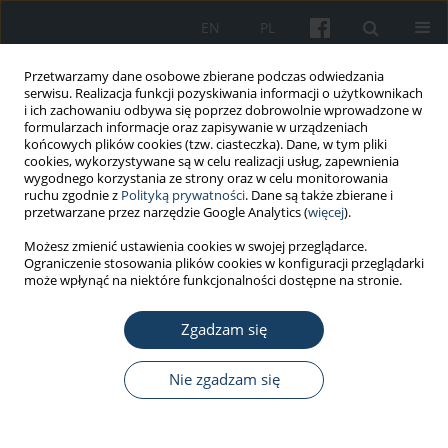
EN
PL
Przetwarzamy dane osobowe zbierane podczas odwiedzania
serwisu. Realizacja funkcji pozyskiwania informacji o użytkownikach
i ich zachowaniu odbywa się poprzez dobrowolnie wprowadzone w
formularzach informacje oraz zapisywanie w urządzeniach
końcowych plików cookies (tzw. ciasteczka). Dane, w tym pliki
cookies, wykorzystywane są w celu realizacji usług, zapewnienia
wygodnego korzystania ze strony oraz w celu monitorowania
ruchu zgodnie z
Polityką prywatności
. Dane są także zbierane i
Autor
Marcin Maciejczyk
przetwarzane przez narzędzie Google Analytics (
więcej
).
Możesz zmienić ustawienia cookies w swojej przeglądarce.
Ograniczenie stosowania plików cookies w konfiguracji przeglądarki
PRACA ORYGINALNA
może wpłynąć na niektóre funkcjonalności dostępne na stronie.
Zmiany wybranych wskaźników fizjologicznych
oraz ocena stresu cieplnego pod wpływem
Zgadzam się
kąpieli w saunie suchej i mokrej u młodych
zdrowych kobiet
Nie zgadzam się
Wanda Pilch
,
Anna Piotrowska
,
Olga Czerwińska-Ledwig
,
Roxana
Zuziak
,
Marcin Maciejczyk
,
Łukasz Tota
,
Marek Bawelski
,
Tomasz Pałka
Med Pr Work Health Saf. 2019;70(6):701-10