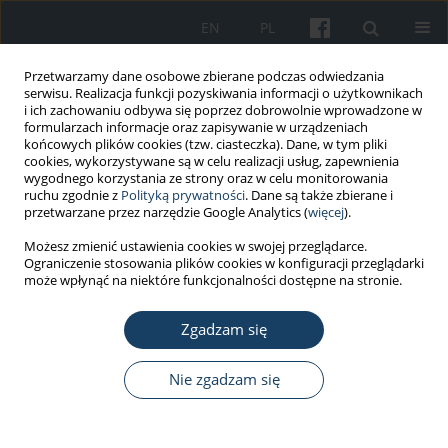
EN
PL
Przetwarzamy dane osobowe zbierane podczas odwiedzania
serwisu. Realizacja funkcji pozyskiwania informacji o użytkownikach
i ich zachowaniu odbywa się poprzez dobrowolnie wprowadzone w
formularzach informacje oraz zapisywanie w urządzeniach
końcowych plików cookies (tzw. ciasteczka). Dane, w tym pliki
cookies, wykorzystywane są w celu realizacji usług, zapewnienia
wygodnego korzystania ze strony oraz w celu monitorowania
ruchu zgodnie z
Polityką prywatności
. Dane są także zbierane i
Autor
Magdalena Wąsowicz
przetwarzane przez narzędzie Google Analytics (
więcej
).
Możesz zmienić ustawienia cookies w swojej przeglądarce.
Ograniczenie stosowania plików cookies w konfiguracji przeglądarki
PRACA PRZEGLĄDOWA
może wpłynąć na niektóre funkcjonalności dostępne na stronie.
A review of contemporary methods of studying
the experience of older adults
Zgadzam się
Magdalena Wąsowicz
,
Anna Berbesz-Wyrodek
Nie zgadzam się
Med Pr Work Health Saf. 2025;76(4):331-40
DOI
:
https://doi.org/10.13075/mp.5893.01633
Statystyki