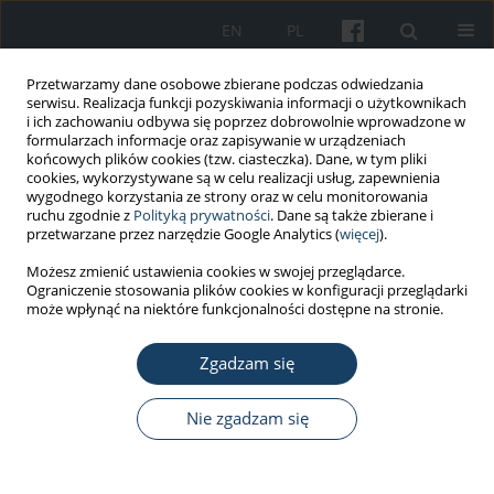
EN
PL
Przetwarzamy dane osobowe zbierane podczas odwiedzania
serwisu. Realizacja funkcji pozyskiwania informacji o użytkownikach
i ich zachowaniu odbywa się poprzez dobrowolnie wprowadzone w
formularzach informacje oraz zapisywanie w urządzeniach
końcowych plików cookies (tzw. ciasteczka). Dane, w tym pliki
cookies, wykorzystywane są w celu realizacji usług, zapewnienia
wygodnego korzystania ze strony oraz w celu monitorowania
ruchu zgodnie z
Polityką prywatności
. Dane są także zbierane i
Autor
Krystyna Lieto
przetwarzane przez narzędzie Google Analytics (
więcej
).
Możesz zmienić ustawienia cookies w swojej przeglądarce.
Ograniczenie stosowania plików cookies w konfiguracji przeglądarki
PRACA ORYGINALNA
może wpłynąć na niektóre funkcjonalności dostępne na stronie.
Extremely low-frequency electromagnetic field
(ELF-EMF) induced alterations in gene expression
Zgadzam się
and cytokine secretion in clear cell renal
carcinoma cells
Nie zgadzam się
Aleksandra Cios
,
Martyna Ciepielak
,
Krystyna Lieto
,
Damian Matak
,
Sławomir Lewicki
,
Małgorzata Palusińska
,
Wanda Stankiewicz
,
Łukasz
Szymański