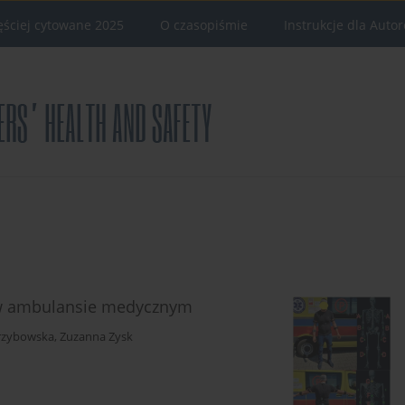
ęściej cytowane 2025
O czasopiśmie
Instrukcje dla Auto
 w ambulansie medycznym
rzybowska
,
Zuzanna Zysk