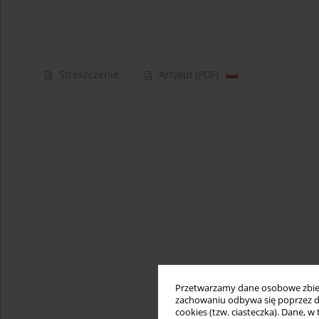
Streszczenie
Artykuł
(PDF)
Przetwarzamy dane osobowe zbiera
zachowaniu odbywa się poprzez d
cookies (tzw. ciasteczka). Dane, w