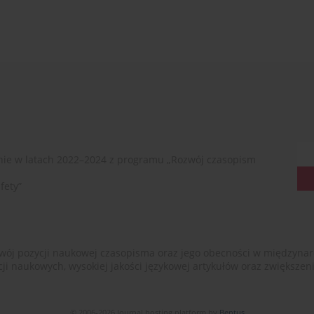
ie w latach 2022–2024 z programu „Rozwój czasopism
fety”
ój pozycji naukowej czasopisma oraz jego obecności w międzynarodow
cji naukowych, wysokiej jakości językowej artykułów oraz zwiększ
© 2006-2026 Journal hosting platform by
Bentus