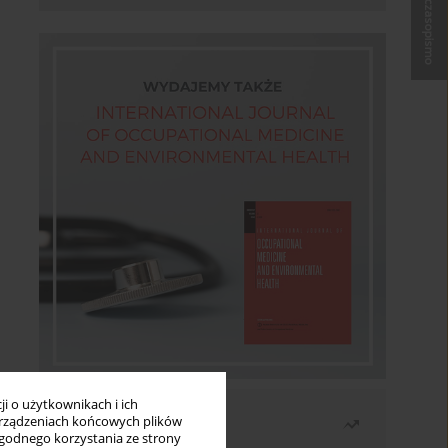
Kup czasopismo
i o użytkownikach i ich
Najczęściej czytane
rządzeniach końcowych plików
wygodnego korzystania ze strony