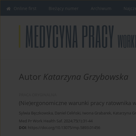
Online first
Bieżący numer
Archiwum
Najcz
Autor
Katarzyna Grzybowska
PRACA ORYGINALNA
(Nie)ergonomiczne warunki pracy ratownika
Sylwia Bęczkowska
,
Daniel Celiński
,
Iwona Grabarek
,
Katarzyna G
Med Pr Work Health Saf. 2024;75(1):31-44
DOI
:
https://doi.org/10.13075/mp.5893.01456