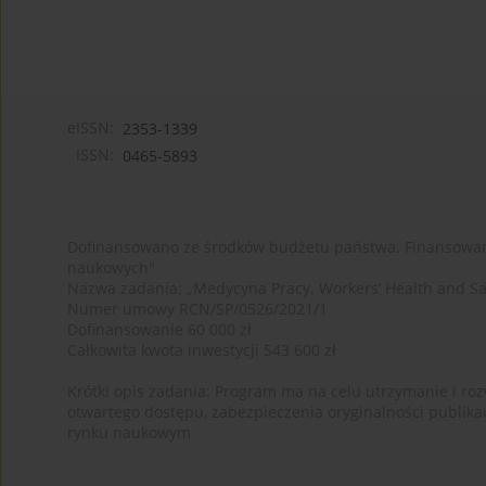
eISSN:
2353-1339
ISSN:
0465-5893
Dofinansowano ze środków budżetu państwa. Finansowan
naukowych"
Nazwa zadania: „Medycyna Pracy. Workers’ Health and Sa
Numer umowy RCN/SP/0526/2021/1
Dofinansowanie 60 000 zł
Całkowita kwota inwestycji 543 600 zł
Krótki opis zadania: Program ma na celu utrzymanie i rozw
otwartego dostępu, zabezpieczenia oryginalności publika
rynku naukowym