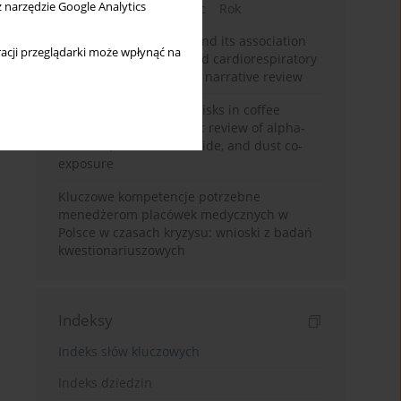
z narzędzie Google Analytics
Bieżący numer
Miesiąc
Rok
Occupational burnout and its association
acji przeglądarki może wpłynąć na
with physical activity and cardiorespiratory
fitness among nurses: a narrative review
Synergistic respiratory risks in coffee
processing: a systematic review of alpha-
diketone, carbon monoxide, and dust co-
exposure
Kluczowe kompetencje potrzebne
menedżerom placówek medycznych w
Polsce w czasach kryzysu: wnioski z badań
kwestionariuszowych
Indeksy
Indeks słów kluczowych
Indeks dziedzin