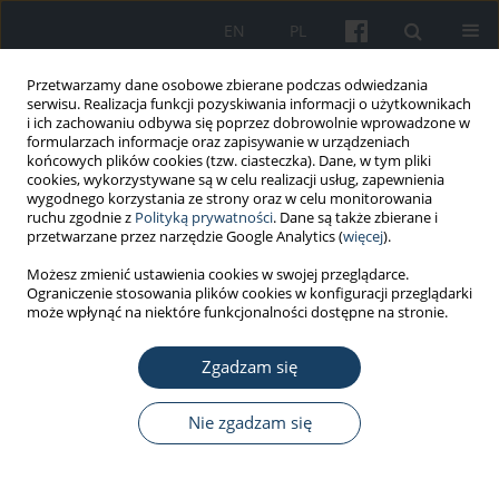
EN
PL
Przetwarzamy dane osobowe zbierane podczas odwiedzania
serwisu. Realizacja funkcji pozyskiwania informacji o użytkownikach
i ich zachowaniu odbywa się poprzez dobrowolnie wprowadzone w
formularzach informacje oraz zapisywanie w urządzeniach
końcowych plików cookies (tzw. ciasteczka). Dane, w tym pliki
cookies, wykorzystywane są w celu realizacji usług, zapewnienia
wygodnego korzystania ze strony oraz w celu monitorowania
ruchu zgodnie z
Polityką prywatności
. Dane są także zbierane i
Autor
Karolina Pałkiewicz
przetwarzane przez narzędzie Google Analytics (
więcej
).
Możesz zmienić ustawienia cookies w swojej przeglądarce.
Ograniczenie stosowania plików cookies w konfiguracji przeglądarki
PRACA PRZEGLĄDOWA
może wpłynąć na niektóre funkcjonalności dostępne na stronie.
Air disinfection procedures in the dental office
during the COVID-19 pandemic
Zgadzam się
Monika Tysiąc-Miśta
,
Agnieszka Dubiel
,
Karolina Brzoza
,
Martyna
Burek
,
Karolina Pałkiewicz
Nie zgadzam się
Med Pr Work Health Saf. 2021;72(1):39-48
DOI
:
https://doi.org/10.13075/mp.5893.01005
Statystyki