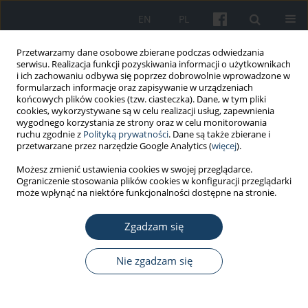
EN
PL
Przetwarzamy dane osobowe zbierane podczas odwiedzania
serwisu. Realizacja funkcji pozyskiwania informacji o użytkownikach
i ich zachowaniu odbywa się poprzez dobrowolnie wprowadzone w
formularzach informacje oraz zapisywanie w urządzeniach
końcowych plików cookies (tzw. ciasteczka). Dane, w tym pliki
cookies, wykorzystywane są w celu realizacji usług, zapewnienia
wygodnego korzystania ze strony oraz w celu monitorowania
ruchu zgodnie z
Polityką prywatności
. Dane są także zbierane i
Autor
Karolina Kruczaj
przetwarzane przez narzędzie Google Analytics (
więcej
).
Możesz zmienić ustawienia cookies w swojej przeglądarce.
Ograniczenie stosowania plików cookies w konfiguracji przeglądarki
PRACA PRZEGLĄDOWA
może wpłynąć na niektóre funkcjonalności dostępne na stronie.
Zespół stresu związanego z błędem
medycznym w teorii i praktyce –
Zgadzam się
przegląd narracyjny
Nie zgadzam się
Karolina Kruczaj
,
Ewa Krawczyk
,
Magdalena Piegza
Med Pr Work Health Saf. 2023;74(6):513-26
DOI
:
https://doi.org/10.13075/mp.5893.01425