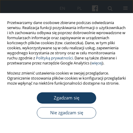
EN
PL
Przetwarzamy dane osobowe zbierane podczas odwiedzania
serwisu. Realizacja funkcji pozyskiwania informacji o użytkownikach
i ich zachowaniu odbywa się poprzez dobrowolnie wprowadzone w
formularzach informacje oraz zapisywanie w urządzeniach
końcowych plików cookies (tzw. ciasteczka). Dane, w tym pliki
cookies, wykorzystywane są w celu realizacji usług, zapewnienia
wygodnego korzystania ze strony oraz w celu monitorowania
ruchu zgodnie z
Polityką prywatności
. Dane są także zbierane i
Autor
Justyna Piwowarczyk
przetwarzane przez narzędzie Google Analytics (
więcej
).
Możesz zmienić ustawienia cookies w swojej przeglądarce.
Ograniczenie stosowania plików cookies w konfiguracji przeglądarki
LIST DO REDAKCJI
może wpłynąć na niektóre funkcjonalności dostępne na stronie.
List do Redakcji (23 grudnia 2019) dotyczący
artykułu „Rola środowiska szpitalnego i rąk
Zgadzam się
personelu medycznego w szerzeniu się zakażeń
Clostridioides (Clostridium) difficile
”
Nie zgadzam się
Agata Maria Kawalec
,
Justyna Piwowarczyk
,
Anna Maria Kawalec
,
Krystyna Pawlas
Med Pr Work Health Saf. 2020;71(2):255-6