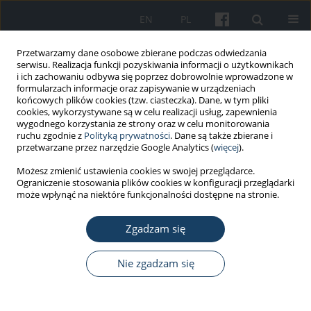
EN
PL
Przetwarzamy dane osobowe zbierane podczas odwiedzania
serwisu. Realizacja funkcji pozyskiwania informacji o użytkownikach
i ich zachowaniu odbywa się poprzez dobrowolnie wprowadzone w
formularzach informacje oraz zapisywanie w urządzeniach
końcowych plików cookies (tzw. ciasteczka). Dane, w tym pliki
cookies, wykorzystywane są w celu realizacji usług, zapewnienia
wygodnego korzystania ze strony oraz w celu monitorowania
ruchu zgodnie z
Polityką prywatności
. Dane są także zbierane i
Autor
Joanna Szafran-
przetwarzane przez narzędzie Google Analytics (
więcej
).
Dobrowolska
Możesz zmienić ustawienia cookies w swojej przeglądarce.
Ograniczenie stosowania plików cookies w konfiguracji przeglądarki
może wpłynąć na niektóre funkcjonalności dostępne na stronie.
PRACA ORYGINALNA
Zgadzam się
Telemedical Maritime Assistance Service at the
University Center of Maritime and Tropical
Medicine in Gdynia. The analysis of 6 years of
Nie zgadzam się
activity
Joanna Szafran-Dobrowolska
,
Marcin Renke
,
Wojciech Wołyniec