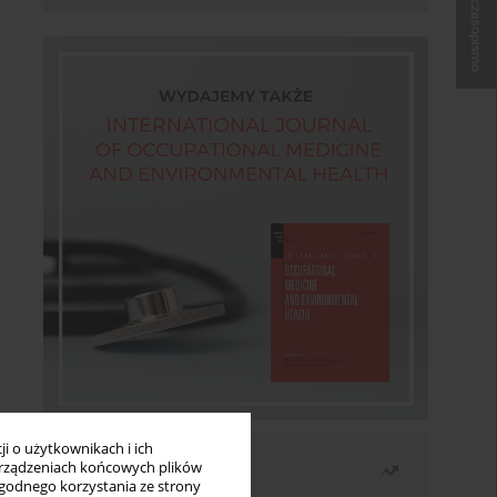
Kup czasopismo
i o użytkownikach i ich
Najczęściej czytane
rządzeniach końcowych plików
wygodnego korzystania ze strony