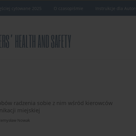
ęściej cytowane 2025
O czasopiśmie
Instrukcje dla Auto
sobów radzenia sobie z nim wśród kierowców
kacji miejskiej
zemysław Nowak