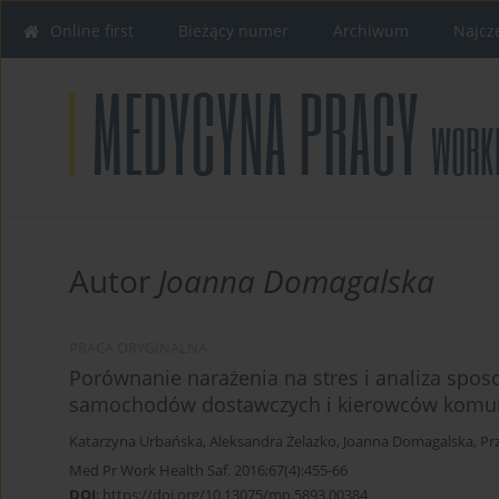
Online first
Bieżący numer
Archiwum
Najcz
Autor
Joanna Domagalska
PRACA ORYGINALNA
Porównanie narażenia na stres i analiza spo
samochodów dostawczych i kierowców komuni
Katarzyna Urbańska
,
Aleksandra Żelazko
,
Joanna Domagalska
,
Pr
Med Pr Work Health Saf. 2016;67(4):455-66
DOI
:
https://doi.org/10.13075/mp.5893.00384