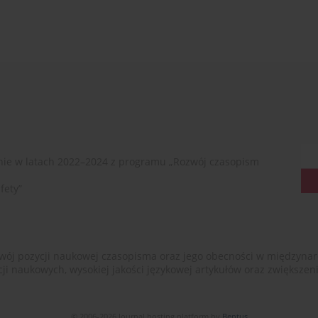
ie w latach 2022–2024 z programu „Rozwój czasopism
fety”
ój pozycji naukowej czasopisma oraz jego obecności w międzynarodow
cji naukowych, wysokiej jakości językowej artykułów oraz zwiększ
© 2006-2026 Journal hosting platform by
Bentus