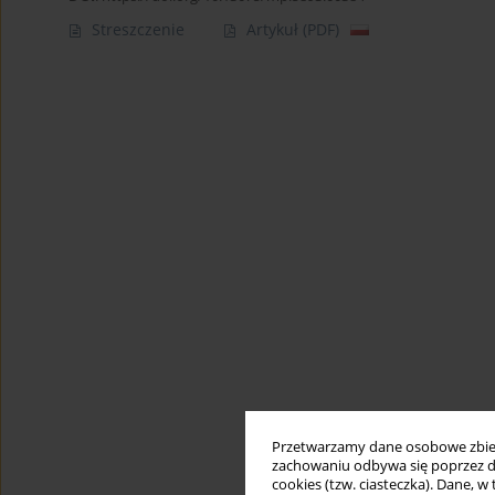
Streszczenie
Artykuł
(PDF)
Przetwarzamy dane osobowe zbiera
zachowaniu odbywa się poprzez d
cookies (tzw. ciasteczka). Dane, w