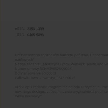
eISSN:
2353-1339
ISSN:
0465-5893
Dofinansowano ze środków budżetu państwa. Finansowan
naukowych"
Nazwa zadania: „Medycyna Pracy. Workers’ Health and Sa
Numer umowy RCN/SP/0526/2021/1
Dofinansowanie 60 000 zł
Całkowita kwota inwestycji 543 600 zł
Krótki opis zadania: Program ma na celu utrzymanie i rozw
otwartego dostępu, zabezpieczenia oryginalności publika
rynku naukowym