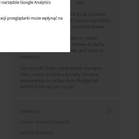
z narzędzie Google Analytics
Bieżący numer
Miesiąc
Rok
Occupational burnout and its association
acji przeglądarki może wpłynąć na
with physical activity and cardiorespiratory
fitness among nurses: a narrative review
Synergistic respiratory risks in coffee
processing: a systematic review of alpha-
diketone, carbon monoxide, and dust co-
exposure
Sex-specific body composition changes
after a pilot multidisciplinary lifestyle
intervention in active-duty Hungarian
Defence Forces personnel
Indeksy
Indeks słów kluczowych
Indeks dziedzin