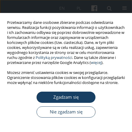
EN
PL
Przetwarzamy dane osobowe zbierane podczas odwiedzania
serwisu. Realizacja funkcji pozyskiwania informacji o użytkownikach
i ich zachowaniu odbywa się poprzez dobrowolnie wprowadzone w
formularzach informacje oraz zapisywanie w urządzeniach
końcowych plików cookies (tzw. ciasteczka). Dane, w tym pliki
cookies, wykorzystywane są w celu realizacji usług, zapewnienia
wygodnego korzystania ze strony oraz w celu monitorowania
ruchu zgodnie z
Polityką prywatności
. Dane są także zbierane i
Autor
Jadwiga Wolszakiewicz
przetwarzane przez narzędzie Google Analytics (
więcej
).
Możesz zmienić ustawienia cookies w swojej przeglądarce.
Ograniczenie stosowania plików cookies w konfiguracji przeglądarki
PRACA ORYGINALNA
może wpłynąć na niektóre funkcjonalności dostępne na stronie.
Impact of exercise-based cardiac rehabilitation
on attitude to the therapy, aims in life and
Zgadzam się
professional work in patients after myocardial
infarction
Nie zgadzam się
Iwona Korzeniowska-Kubacka
,
Maria Bilińska
,
Dorota Piotrowska
,
Jadwiga Wolszakiewicz
,
Ryszard Piotrowicz
Med Pr Work Health Saf. 2019;70(1):1-7