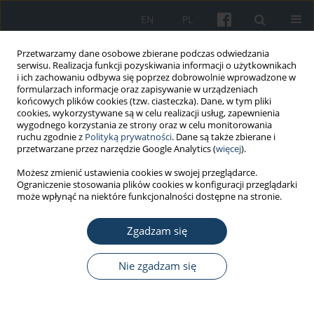
EN
PL
Przetwarzamy dane osobowe zbierane podczas odwiedzania
serwisu. Realizacja funkcji pozyskiwania informacji o użytkownikach
i ich zachowaniu odbywa się poprzez dobrowolnie wprowadzone w
formularzach informacje oraz zapisywanie w urządzeniach
końcowych plików cookies (tzw. ciasteczka). Dane, w tym pliki
cookies, wykorzystywane są w celu realizacji usług, zapewnienia
wygodnego korzystania ze strony oraz w celu monitorowania
ruchu zgodnie z
Polityką prywatności
. Dane są także zbierane i
Autor
Izabella Źródłowska
przetwarzane przez narzędzie Google Analytics (
więcej
).
Możesz zmienić ustawienia cookies w swojej przeglądarce.
Ograniczenie stosowania plików cookies w konfiguracji przeglądarki
PRACA ORYGINALNA
może wpłynąć na niektóre funkcjonalności dostępne na stronie.
Healthcare workers highly affected during the
COVID-19 epidemic wave in Poland prior to
Zgadzam się
vaccination availability: seroprevalence study
Nie zgadzam się
Magdalena Rosińska
,
Małgorzata Stępień
,
Wioleta Kitowska
,
Małgorzata Milczarek
,
Grzegorz Juszczyk
,
Zuzanna Nowacka
,
Aneta
Gardel
,
Adam Hermann
,
Aneta Bardoń-Błaszkowska
,
Rafał Cudnik
,
Hanna Czubak
,
Magdalena Wolniak-Bińkowska
,
Izabella Anna