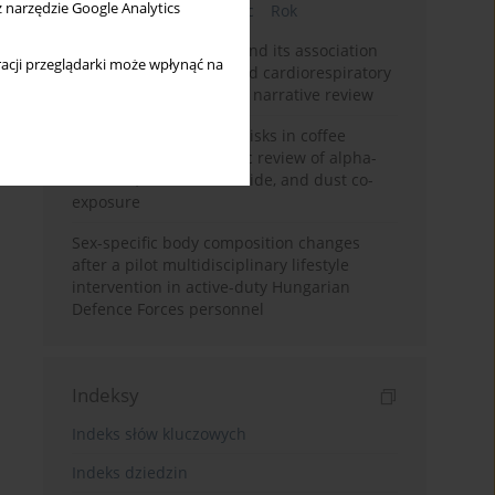
z narzędzie Google Analytics
Bieżący numer
Miesiąc
Rok
Occupational burnout and its association
acji przeglądarki może wpłynąć na
with physical activity and cardiorespiratory
fitness among nurses: a narrative review
Synergistic respiratory risks in coffee
processing: a systematic review of alpha-
diketone, carbon monoxide, and dust co-
exposure
Sex-specific body composition changes
after a pilot multidisciplinary lifestyle
intervention in active-duty Hungarian
Defence Forces personnel
Indeksy
Indeks słów kluczowych
Indeks dziedzin