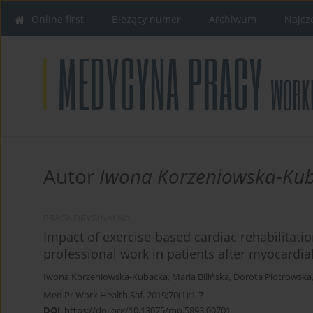
Online first
Bieżący numer
Archiwum
Najcz
Autor
Iwona Korzeniowska-Ku
PRACA ORYGINALNA
Impact of exercise-based cardiac rehabilitation
professional work in patients after myocardial
Iwona Korzeniowska-Kubacka
,
Maria Bilińska
,
Dorota Piotrowska
Med Pr Work Health Saf. 2019;70(1):1-7
DOI
:
https://doi.org/10.13075/mp.5893.00701