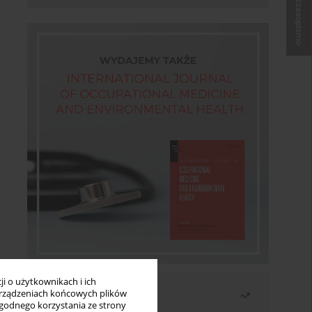
Kup czasopismo
i o użytkownikach i ich
Najczęściej czytane
rządzeniach końcowych plików
wygodnego korzystania ze strony