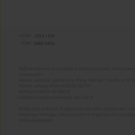
eISSN:
2353-1339
ISSN:
0465-5893
Dofinansowano ze środków budżetu państwa. Finansowan
naukowych"
Nazwa zadania: „Medycyna Pracy. Workers’ Health and Sa
Numer umowy RCN/SP/0526/2021/1
Dofinansowanie 60 000 zł
Całkowita kwota inwestycji 543 600 zł
Krótki opis zadania: Program ma na celu utrzymanie i rozw
otwartego dostępu, zabezpieczenia oryginalności publika
rynku naukowym