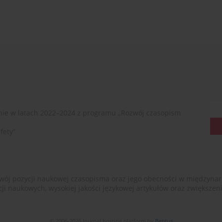
ie w latach 2022–2024 z programu „Rozwój czasopism
fety”
ój pozycji naukowej czasopisma oraz jego obecności w międzynarodow
cji naukowych, wysokiej jakości językowej artykułów oraz zwiększ
© 2006-2026 Journal hosting platform by
Bentus