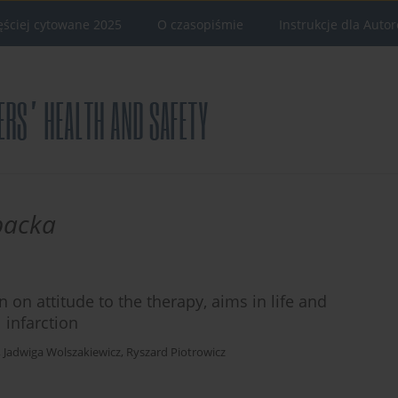
ęściej cytowane 2025
O czasopiśmie
Instrukcje dla Auto
backa
 on attitude to the therapy, aims in life and
 infarction
,
Jadwiga Wolszakiewicz
,
Ryszard Piotrowicz