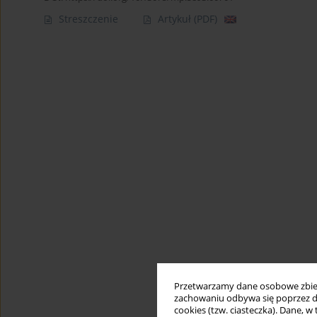
Streszczenie
Artykuł
(PDF)
Przetwarzamy dane osobowe zbiera
zachowaniu odbywa się poprzez d
cookies (tzw. ciasteczka). Dane, w