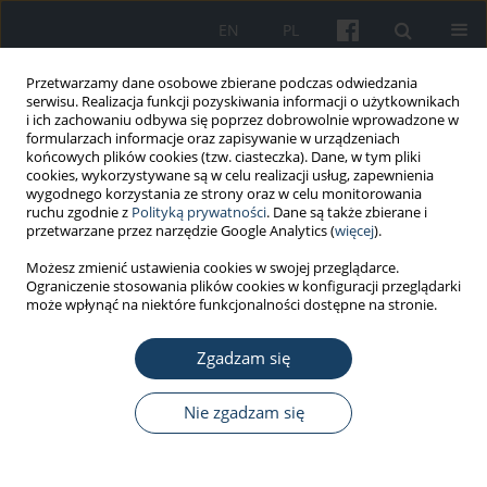
EN
PL
Przetwarzamy dane osobowe zbierane podczas odwiedzania
serwisu. Realizacja funkcji pozyskiwania informacji o użytkownikach
i ich zachowaniu odbywa się poprzez dobrowolnie wprowadzone w
formularzach informacje oraz zapisywanie w urządzeniach
końcowych plików cookies (tzw. ciasteczka). Dane, w tym pliki
cookies, wykorzystywane są w celu realizacji usług, zapewnienia
wygodnego korzystania ze strony oraz w celu monitorowania
ruchu zgodnie z
Polityką prywatności
. Dane są także zbierane i
Autor
Ivana Cerkez Zovko
przetwarzane przez narzędzie Google Analytics (
więcej
).
Możesz zmienić ustawienia cookies w swojej przeglądarce.
Ograniczenie stosowania plików cookies w konfiguracji przeglądarki
PRACA ORYGINALNA
może wpłynąć na niektóre funkcjonalności dostępne na stronie.
Differential impact of COVID-19 lockdown on
physical activity in younger and older
Zgadzam się
adolescents – prospective study
Nie zgadzam się
Marijana Geets Kesic
,
Barbara Gilic
,
Ivana Cerkez Zovko
,
Patrik Drid
,
Darinka Korovljev
,
Damir Sekulic
Med Pr Work Health Saf. 2021;72(6):633-43
DOI
:
https://doi.org/10.13075/mp.5893.01180