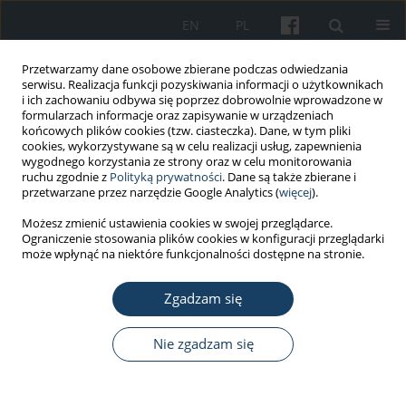
EN
PL
Przetwarzamy dane osobowe zbierane podczas odwiedzania
serwisu. Realizacja funkcji pozyskiwania informacji o użytkownikach
i ich zachowaniu odbywa się poprzez dobrowolnie wprowadzone w
formularzach informacje oraz zapisywanie w urządzeniach
końcowych plików cookies (tzw. ciasteczka). Dane, w tym pliki
cookies, wykorzystywane są w celu realizacji usług, zapewnienia
wygodnego korzystania ze strony oraz w celu monitorowania
ruchu zgodnie z
Polityką prywatności
. Dane są także zbierane i
Autor
Houda Javed
przetwarzane przez narzędzie Google Analytics (
więcej
).
Możesz zmienić ustawienia cookies w swojej przeglądarce.
PRACA ORYGINALNA
Ograniczenie stosowania plików cookies w konfiguracji przeglądarki
Low-temperature health hazards among workers
może wpłynąć na niektóre funkcjonalności dostępne na stronie.
of cold storage facilities in Lahore, Pakistan
Zgadzam się
Nadia Ghani
,
Foqia Tariq
,
Houda Javed
,
Numrah Nisar
,
Arifa Tahir
Med Pr Work Health Saf. 2020;71(1):1-7
Nie zgadzam się
DOI
:
https://doi.org/10.13075/mp.5893.00857
Statystyki
Streszczenie
Artykuł
(PDF)