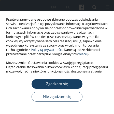
EN
PL
Przetwarzamy dane osobowe zbierane podczas odwiedzania
serwisu. Realizacja funkcji pozyskiwania informacji o użytkownikach
i ich zachowaniu odbywa się poprzez dobrowolnie wprowadzone w
formularzach informacje oraz zapisywanie w urządzeniach
końcowych plików cookies (tzw. ciasteczka). Dane, w tym pliki
cookies, wykorzystywane są w celu realizacji usług, zapewnienia
wygodnego korzystania ze strony oraz w celu monitorowania
ruchu zgodnie z
Polityką prywatności
. Dane są także zbierane i
Autor
Grzegorz Gralewicz
przetwarzane przez narzędzie Google Analytics (
więcej
).
Możesz zmienić ustawienia cookies w swojej przeglądarce.
Ograniczenie stosowania plików cookies w konfiguracji przeglądarki
PRACA ORYGINALNA
może wpłynąć na niektóre funkcjonalności dostępne na stronie.
Potencjalny wpływ barwy filtrów w okularach
chroniących przed olśnieniem słonecznym na
Zgadzam się
wydzielanie melatoniny
Nie zgadzam się
Grzegorz Owczarek
,
Grzegorz Gralewicz
,
Agnieszka Wolska
,
Natalia
Skuza
,
Piotr Jurowski
Med Pr Work Health Saf. 2017;68(5):629-37
DOI
:
https://doi.org/10.13075/mp.5893.00550