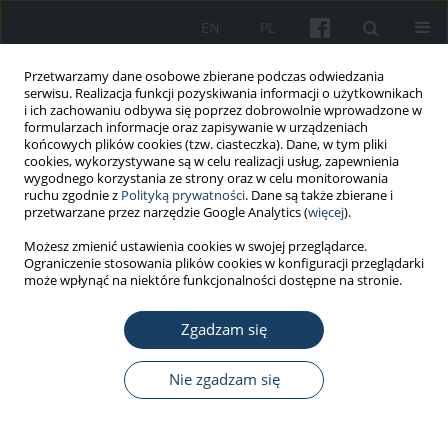
EN
PL
Przetwarzamy dane osobowe zbierane podczas odwiedzania
serwisu. Realizacja funkcji pozyskiwania informacji o użytkownikach
i ich zachowaniu odbywa się poprzez dobrowolnie wprowadzone w
formularzach informacje oraz zapisywanie w urządzeniach
końcowych plików cookies (tzw. ciasteczka). Dane, w tym pliki
cookies, wykorzystywane są w celu realizacji usług, zapewnienia
wygodnego korzystania ze strony oraz w celu monitorowania
ruchu zgodnie z
Polityką prywatności
. Dane są także zbierane i
Autor
Gordana Kenđel Jovanović
przetwarzane przez narzędzie Google Analytics (
więcej
).
Możesz zmienić ustawienia cookies w swojej przeglądarce.
Ograniczenie stosowania plików cookies w konfiguracji przeglądarki
PRACA ORYGINALNA
może wpłynąć na niektóre funkcjonalności dostępne na stronie.
The association between the Mediterranean diet
and high physical activity among the working
Zgadzam się
population in Croatia
Nie zgadzam się
Sandra Pavičić Žeželj
,
Gordana Kenđel Jovanović
,
Greta Krešić
Med Pr Work Health Saf. 2019;70(2):169-76
DOI
:
https://doi.org/10.13075/mp.5893.00773