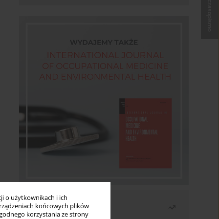
Kup czasopismo
i o użytkownikach i ich
Najczęściej czytane
rządzeniach końcowych plików
wygodnego korzystania ze strony