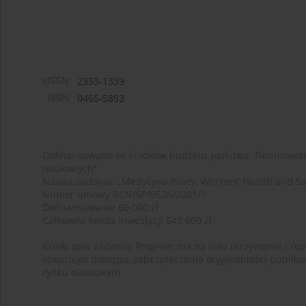
eISSN:
2353-1339
ISSN:
0465-5893
Dofinansowano ze środków budżetu państwa. Finansowan
naukowych"
Nazwa zadania: „Medycyna Pracy. Workers’ Health and Sa
Numer umowy RCN/SP/0526/2021/1
Dofinansowanie 60 000 zł
Całkowita kwota inwestycji 543 600 zł
Krótki opis zadania: Program ma na celu utrzymanie i rozw
otwartego dostępu, zabezpieczenia oryginalności publika
rynku naukowym