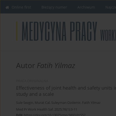
Online first
Bieżący numer
Archiwum
Najcz
Autor
Fatih Yilmaz
PRACA ORYGINALNA
Effectiveness of joint health and safety units 
study and a scale
Sule Sezgin
,
Murat Cal
,
Suleyman Ozdemir
,
Fatih Yilmaz
Med Pr Work Health Saf. 2025;76(1):3-11
DOI
:
https://doi.org/10.13075/mp.5893.01552