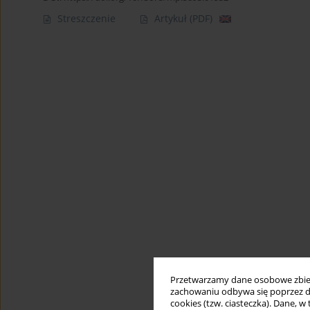
Streszczenie
Artykuł
(PDF)
Przetwarzamy dane osobowe zbiera
zachowaniu odbywa się poprzez d
cookies (tzw. ciasteczka). Dane, w