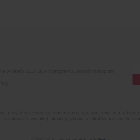
ie w latach 2022–2024 z programu „Rozwój czasopism
fety”
ój pozycji naukowej czasopisma oraz jego obecności w międzynarodow
cji naukowych, wysokiej jakości językowej artykułów oraz zwiększ
© 2006-2026 Journal hosting platform by
Bentus