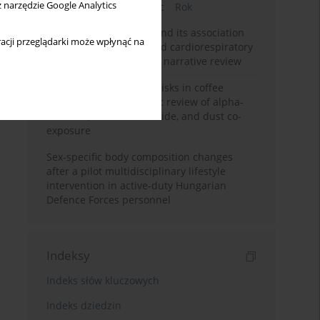
z narzędzie Google Analytics
Bieżący numer
Miesiąc
Rok
Occupational burnout and its association
acji przeglądarki może wpłynąć na
with physical activity and cardiorespiratory
fitness among nurses: a narrative review
Synergistic respiratory risks in coffee
processing: a systematic review of alpha-
diketone, carbon monoxide, and dust co-
exposure
Sex-specific body composition changes
after a pilot multidisciplinary lifestyle
intervention in active-duty Hungarian
Defence Forces personnel
Indeksy
Indeks słów kluczowych
Indeks dziedzin