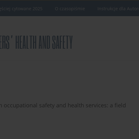
ęściej cytowane 2025
O czasopiśmie
Instrukcje dla Auto
in occupational safety and health services: a field