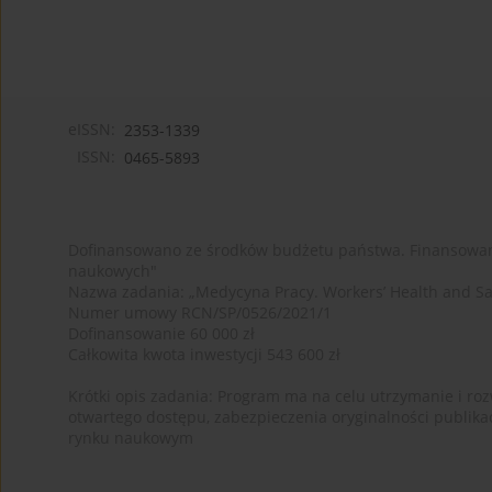
eISSN:
2353-1339
ISSN:
0465-5893
Dofinansowano ze środków budżetu państwa. Finansowan
naukowych"
Nazwa zadania: „Medycyna Pracy. Workers’ Health and Sa
Numer umowy RCN/SP/0526/2021/1
Dofinansowanie 60 000 zł
Całkowita kwota inwestycji 543 600 zł
Krótki opis zadania: Program ma na celu utrzymanie i rozw
otwartego dostępu, zabezpieczenia oryginalności publika
rynku naukowym