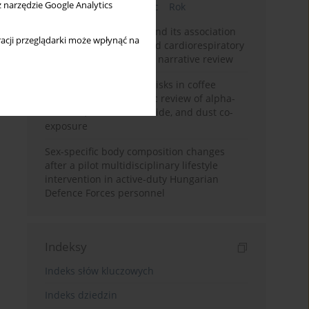
z narzędzie Google Analytics
Bieżący numer
Miesiąc
Rok
Occupational burnout and its association
acji przeglądarki może wpłynąć na
with physical activity and cardiorespiratory
fitness among nurses: a narrative review
Synergistic respiratory risks in coffee
processing: a systematic review of alpha-
diketone, carbon monoxide, and dust co-
exposure
Sex-specific body composition changes
after a pilot multidisciplinary lifestyle
intervention in active-duty Hungarian
Defence Forces personnel
Indeksy
Indeks słów kluczowych
Indeks dziedzin