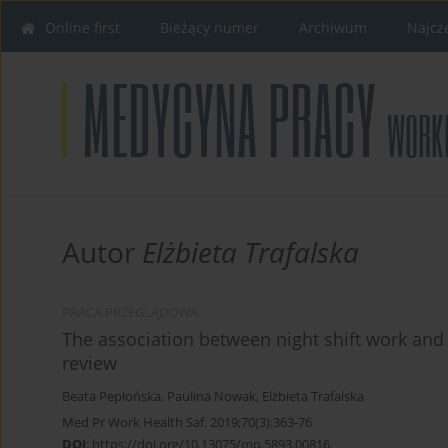
Online first
Bieżący numer
Archiwum
Najcz
Autor
Elżbieta Trafalska
PRACA PRZEGLĄDOWA
The association between night shift work and 
review
Beata Pepłońska
,
Paulina Nowak
,
Elżbieta Trafalska
Med Pr Work Health Saf. 2019;70(3):363-76
DOI
:
https://doi.org/10.13075/mp.5893.00816