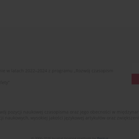
ie w latach 2022–2024 z programu „Rozwój czasopism
fety”
ój pozycji naukowej czasopisma oraz jego obecności w międzynarodow
cji naukowych, wysokiej jakości językowej artykułów oraz zwiększ
© 2006-2026 Journal hosting platform by
Bentus