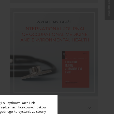
Kup czasopismo
i o użytkownikach i ich
Najczęściej czytane
rządzeniach końcowych plików
wygodnego korzystania ze strony