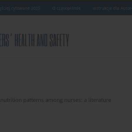
ęściej cytowane 2025
O czasopiśmie
Instrukcje dla Auto
nutrition patterns among nurses: a literature