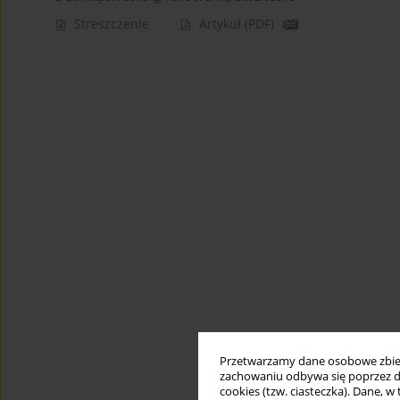
Streszczenie
Artykuł
(PDF)
Przetwarzamy dane osobowe zbiera
zachowaniu odbywa się poprzez d
cookies (tzw. ciasteczka). Dane, w