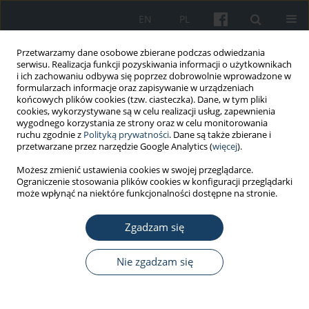
EN
PL
Przetwarzamy dane osobowe zbierane podczas odwiedzania
serwisu. Realizacja funkcji pozyskiwania informacji o użytkownikach
i ich zachowaniu odbywa się poprzez dobrowolnie wprowadzone w
formularzach informacje oraz zapisywanie w urządzeniach
końcowych plików cookies (tzw. ciasteczka). Dane, w tym pliki
cookies, wykorzystywane są w celu realizacji usług, zapewnienia
wygodnego korzystania ze strony oraz w celu monitorowania
ruchu zgodnie z
Polityką prywatności
. Dane są także zbierane i
Autor
Elżbieta Łuczaj-Cepowicz
przetwarzane przez narzędzie Google Analytics (
więcej
).
Możesz zmienić ustawienia cookies w swojej przeglądarce.
Ograniczenie stosowania plików cookies w konfiguracji przeglądarki
PRACA ORYGINALNA
może wpłynąć na niektóre funkcjonalności dostępne na stronie.
Znaczenie opieki stomatologicznej w utrzymaniu
zdrowia jamy ustnej u dzieci i młodzieży z
Zgadzam się
cukrzycą typu 1
Nie zgadzam się
Anna Kuźmiuk
,
Grażyna Marczuk-Kolada
,
Elżbieta Łuczaj-Cepowicz
,
Marta Obidzińska
,
Ewa Chorzewska
,
Urszula Wasilczuk
,
Anna Kierklo
,
Sławomir Dariusz Szajda
Med Pr Work Health Saf. 2018;69(1):37-44