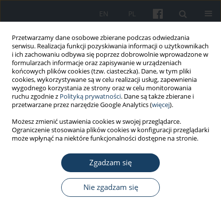
EN
PL
Przetwarzamy dane osobowe zbierane podczas odwiedzania
serwisu. Realizacja funkcji pozyskiwania informacji o użytkownikach
i ich zachowaniu odbywa się poprzez dobrowolnie wprowadzone w
formularzach informacje oraz zapisywanie w urządzeniach
końcowych plików cookies (tzw. ciasteczka). Dane, w tym pliki
cookies, wykorzystywane są w celu realizacji usług, zapewnienia
wygodnego korzystania ze strony oraz w celu monitorowania
ruchu zgodnie z
Polityką prywatności
. Dane są także zbierane i
Autor
Czesław Żaba
przetwarzane przez narzędzie Google Analytics (
więcej
).
Możesz zmienić ustawienia cookies w swojej przeglądarce.
PRACA KAZUISTYCZNA
Ograniczenie stosowania plików cookies w konfiguracji przeglądarki
Trudności diagnostyczne i analiza prawna
może wpłynąć na niektóre funkcjonalności dostępne na stronie.
potencjalnych roszczeń wobec lekarza medycyny
pracy na przykładzie nierozpoznanego
Zgadzam się
naczyniakomięsaka serca
Nie zgadzam się
Katarzyna Pluta-Hadas
,
Paweł Świderski
,
Monika Urbaniak
,
Natalia
Macioszek
,
Tadeusz Pawełek
,
Czesław Żaba
Med Pr Work Health Saf. 2020;71(6):757-64