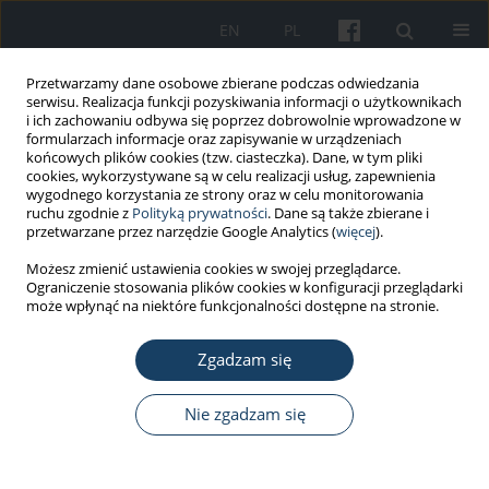
EN
PL
Przetwarzamy dane osobowe zbierane podczas odwiedzania
serwisu. Realizacja funkcji pozyskiwania informacji o użytkownikach
i ich zachowaniu odbywa się poprzez dobrowolnie wprowadzone w
formularzach informacje oraz zapisywanie w urządzeniach
końcowych plików cookies (tzw. ciasteczka). Dane, w tym pliki
cookies, wykorzystywane są w celu realizacji usług, zapewnienia
wygodnego korzystania ze strony oraz w celu monitorowania
ruchu zgodnie z
Polityką prywatności
. Dane są także zbierane i
Autor
Beata Janasik
przetwarzane przez narzędzie Google Analytics (
więcej
).
Możesz zmienić ustawienia cookies w swojej przeglądarce.
Ograniczenie stosowania plików cookies w konfiguracji przeglądarki
PRACA PRZEGLĄDOWA
może wpłynąć na niektóre funkcjonalności dostępne na stronie.
Ochrona zdrowia pracownika narażonego na
czynniki chemiczne w środowisku pracy –
Zgadzam się
monitoring biologiczny w ocenie ryzyka
zdrowotnego: regulacje prawne
Nie zgadzam się
Robert Gregorczyk
,
Beata Janasik
,
Jakub Smuga
Med Pr Work Health Saf. 2022;73(4):349-56