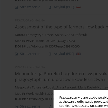
Streszczenie
Artykuł
(PDF)
PRACA ORYGINALNA
Assessment of the type of farmers’ low back 
Dorota Tomczyszyn
,
Leszek Solecki
,
Anna Pańczuk
Med Pr Work Health Saf. 2018;69(4):355-64
DOI
:
https://doi.org/10.13075/mp.5893.00690
Streszczenie
Artykuł
(PDF)
PRACA ORYGINALNA
Monoinfekcja Borrelia burgdorferi i współzak
phagocytophilum u pracowników leśnictwa i 
Małgorzata Tokarska-Rodak
,
Anna Pańczuk
,
Maria Kozioł-Monte
Med Pr Work Health Saf. 2015;66(5):645-51
Przetwarzamy dane osobowe zbiera
DOI
:
https://doi.org/10.13075/mp.5893.00226
zachowaniu odbywa się poprzez d
cookies (tzw. ciasteczka). Dane, w
Streszczenie
Artykuł
(PDF)