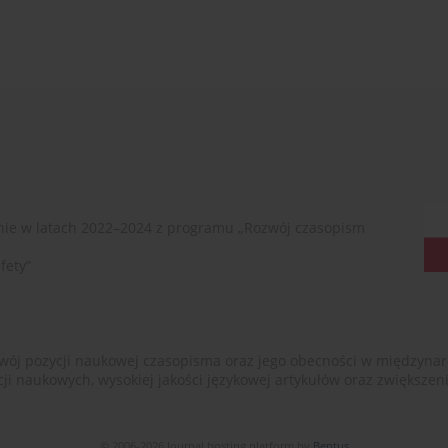
ie w latach 2022–2024 z programu „Rozwój czasopism
fety”
ój pozycji naukowej czasopisma oraz jego obecności w międzynarodow
cji naukowych, wysokiej jakości językowej artykułów oraz zwiększ
© 2006-2026 Journal hosting platform by
Bentus