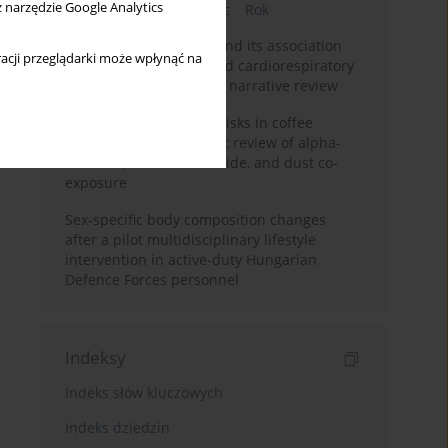
z narzędzie Google Analytics
Bieżący numer
Miesiąc
Rok
Occupational burnout and its association
acji przeglądarki może wpłynąć na
with physical activity and cardiorespiratory
fitness among nurses: a narrative review
Synergistic respiratory risks in coffee
processing: a systematic review of alpha-
diketone, carbon monoxide, and dust co-
exposure
Sex-specific body composition changes
after a pilot multidisciplinary lifestyle
intervention in active-duty Hungarian
Defence Forces personnel
Indeksy
Indeks słów kluczowych
Indeks dziedzin