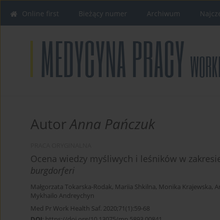
Online first
Bieżący numer
Archiwum
Najcz
Autor
Anna Pańczuk
PRACA ORYGINALNA
Ocena wiedzy myśliwych i leśników w zakresi
burgdorferi
Małgorzata Tokarska-Rodak
,
Mariia Shkilna
,
Monika Krajewska
,
A
Mykhailo Andreychyn
Med Pr Work Health Saf. 2020;71(1):59-68
DOI
:
https://doi.org/10.13075/mp.5893.00841