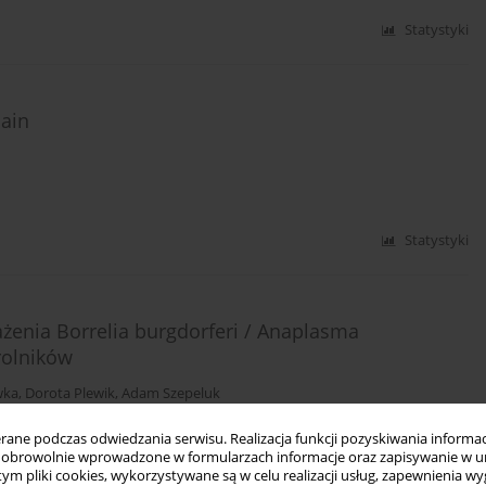
Statystyki
pain
Statystyki
ażenia Borrelia burgdorferi / Anaplasma
rolników
wka
,
Dorota Plewik
,
Adam Szepeluk
ne podczas odwiedzania serwisu. Realizacja funkcji pozyskiwania informacj
obrowolnie wprowadzone w formularzach informacje oraz zapisywanie w u
 tym pliki cookies, wykorzystywane są w celu realizacji usług, zapewnienia 
Statystyki