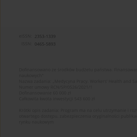
eISSN:
2353-1339
ISSN:
0465-5893
Dofinansowano ze środków budżetu państwa. Finansowan
naukowych"
Nazwa zadania: „Medycyna Pracy. Workers’ Health and Sa
Numer umowy RCN/SP/0526/2021/1
Dofinansowanie 60 000 zł
Całkowita kwota inwestycji 543 600 zł
Krótki opis zadania: Program ma na celu utrzymanie i rozw
otwartego dostępu, zabezpieczenia oryginalności publika
rynku naukowym