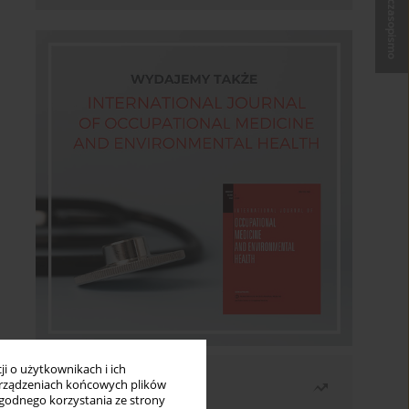
Kup czasopismo
i o użytkownikach i ich
Najczęściej czytane
rządzeniach końcowych plików
wygodnego korzystania ze strony