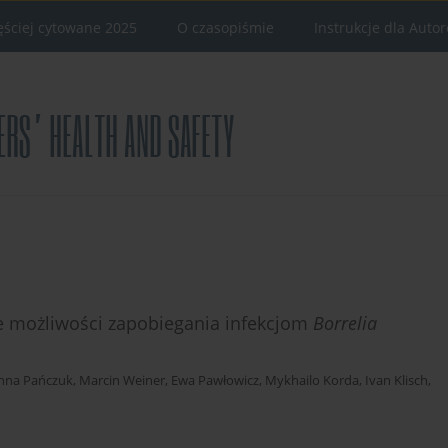
ęściej cytowane 2025
O czasopiśmie
Instrukcje dla Auto
e możliwości zapobiegania infekcjom
Borrelia
nna Pańczuk
,
Marcin Weiner
,
Ewa Pawłowicz
,
Mykhailo Korda
,
Ivan Klisch
,