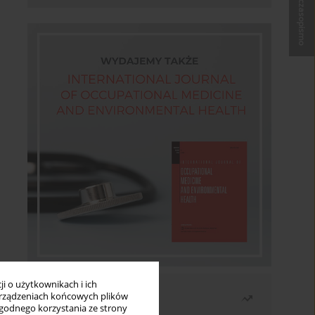
Kup czasopismo
i o użytkownikach i ich
Najczęściej czytane
rządzeniach końcowych plików
wygodnego korzystania ze strony