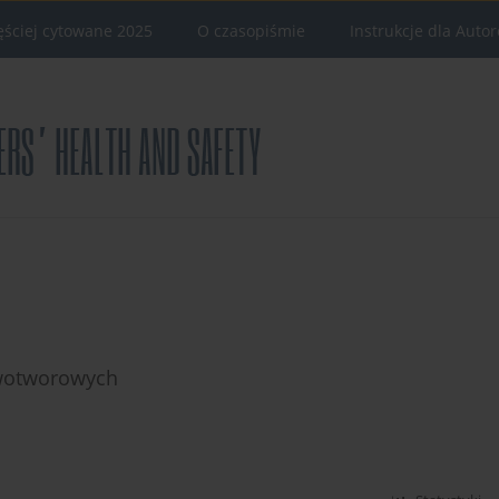
ęściej cytowane 2025
O czasopiśmie
Instrukcje dla Auto
owotworowych