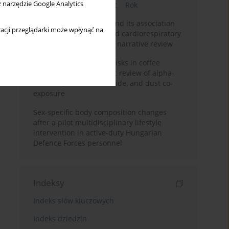
z narzędzie Google Analytics
Bieżący numer
Miesiąc
Rok
Occupational burnout and its association
acji przeglądarki może wpłynąć na
with physical activity and cardiorespiratory
fitness among nurses: a narrative review
Synergistic respiratory risks in coffee
processing: a systematic review of alpha-
diketone, carbon monoxide, and dust co-
exposure
Sex-specific body composition changes
after a pilot multidisciplinary lifestyle
intervention in active-duty Hungarian
Defence Forces personnel
Indeksy
Indeks słów kluczowych
Indeks dziedzin