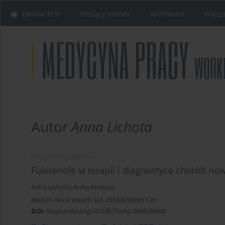
Online first
Bieżący numer
Archiwum
Najcz
Autor
Anna Lichota
PRACA POGLĄDOWA
Fulerenole w terapii i diagnostyce chorób n
Anna Lichota
,
Anita Krokosz
Med Pr Work Health Saf. 2016;67(6):817-31
DOI
:
https://doi.org/10.13075/mp.5893.00466