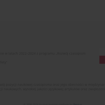
ie w latach 2022–2024 z programu „Rozwój czasopism
fety”
ój pozycji naukowej czasopisma oraz jego obecności w międzynarodow
cji naukowych, wysokiej jakości językowej artykułów oraz zwiększ
© 2006-2026 Journal hosting platform by
Bentus