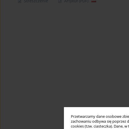
Streszczenie
Artykuł
(PDF)
Przetwarzamy dane osobowe zbiera
zachowaniu odbywa się poprzez d
cookies (tzw. ciasteczka). Dane, w