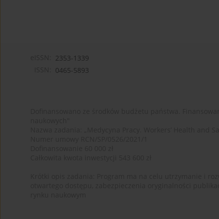
eISSN:
2353-1339
ISSN:
0465-5893
Dofinansowano ze środków budżetu państwa. Finansowan
naukowych"
Nazwa zadania: „Medycyna Pracy. Workers’ Health and Sa
Numer umowy RCN/SP/0526/2021/1
Dofinansowanie 60 000 zł
Całkowita kwota inwestycji 543 600 zł
Krótki opis zadania: Program ma na celu utrzymanie i rozw
otwartego dostępu, zabezpieczenia oryginalności publika
rynku naukowym