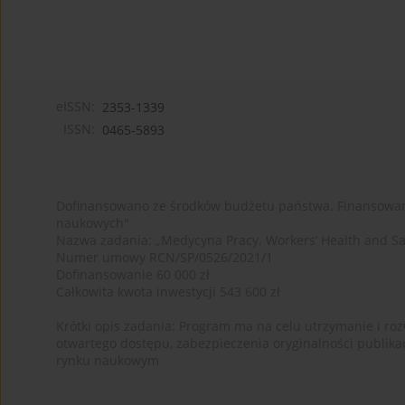
eISSN:
2353-1339
ISSN:
0465-5893
Dofinansowano ze środków budżetu państwa. Finansowan
naukowych"
Nazwa zadania: „Medycyna Pracy. Workers’ Health and Sa
Numer umowy RCN/SP/0526/2021/1
Dofinansowanie 60 000 zł
Całkowita kwota inwestycji 543 600 zł
Krótki opis zadania: Program ma na celu utrzymanie i rozw
otwartego dostępu, zabezpieczenia oryginalności publika
rynku naukowym