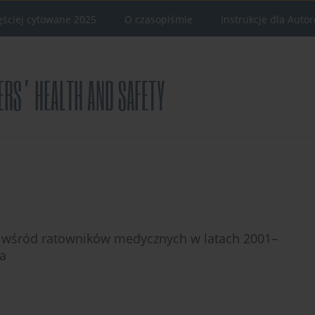
ęściej cytowane 2025
O czasopiśmie
Instrukcje dla Auto
 wśród ratowników medycznych w latach 2001–
la