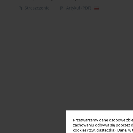
Streszczenie
Artykuł
(PDF)
Przetwarzamy dane osobowe zbiera
zachowaniu odbywa się poprzez d
cookies (tzw. ciasteczka). Dane, w