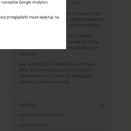
z narzędzie Google Analytics
Bieżący numer
Miesiąc
Rok
Occupational burnout and its association
acji przeglądarki może wpłynąć na
with physical activity and cardiorespiratory
fitness among nurses: a narrative review
Synergistic respiratory risks in coffee
processing: a systematic review of alpha-
diketone, carbon monoxide, and dust co-
exposure
Sex-specific body composition changes
after a pilot multidisciplinary lifestyle
intervention in active-duty Hungarian
Defence Forces personnel
Indeksy
Indeks słów kluczowych
Indeks dziedzin