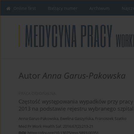
Online first
Bieżący numer
Archiwum
Najcz
Autor
Anna Garus-Pakowska
PRACA ORYGINALNA
Częstość występowania wypadków przy pracy
2013 na podstawie rejestru wybranego szpita
Anna Garus-Pakowska
,
Ewelina Gaszyńska
,
Franciszek Szatko
Med Pr Work Health Saf. 2016;67(2):213-21
DOI
:
https://doi.org/10.13075/mp.5893.00351