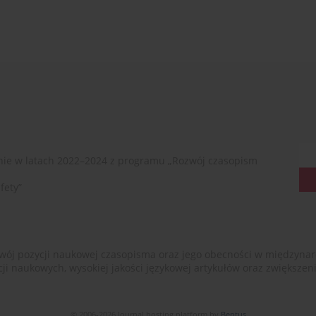
ie w latach 2022–2024 z programu „Rozwój czasopism
fety”
ój pozycji naukowej czasopisma oraz jego obecności w międzynarodow
cji naukowych, wysokiej jakości językowej artykułów oraz zwiększ
© 2006-2026 Journal hosting platform by
Bentus