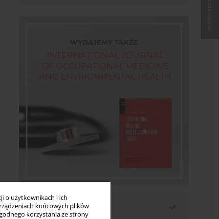
Kup czasopismo
i o użytkownikach i ich
Najczęściej czytane
rządzeniach końcowych plików
wygodnego korzystania ze strony