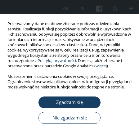
EN
PL
Przetwarzamy dane osobowe zbierane podczas odwiedzania
serwisu. Realizacja funkcji pozyskiwania informacji o użytkownikach
i ich zachowaniu odbywa się poprzez dobrowolnie wprowadzone w
formularzach informacje oraz zapisywanie w urządzeniach
końcowych plików cookies (tzw. ciasteczka). Dane, w tym pliki
cookies, wykorzystywane są w celu realizacji usług, zapewnienia
wygodnego korzystania ze strony oraz w celu monitorowania
ruchu zgodnie z
Polityką prywatności
. Dane są także zbierane i
Autor
Anna Brzęk
przetwarzane przez narzędzie Google Analytics (
więcej
).
Możesz zmienić ustawienia cookies w swojej przeglądarce.
Ograniczenie stosowania plików cookies w konfiguracji przeglądarki
PRACA ORYGINALNA
może wpłynąć na niektóre funkcjonalności dostępne na stronie.
Stan funkcjonalny układu oddechowego u
muzyków grających na instrumentach dętych
Zgadzam się
Anna Brzęk
,
Anna Famuła
,
Anna Kowalczyk
,
Ryszard Plinta
Nie zgadzam się
Med Pr Work Health Saf. 2016;67(4):427-33
DOI
:
https://doi.org/10.13075/mp.5893.00398
Statystyki