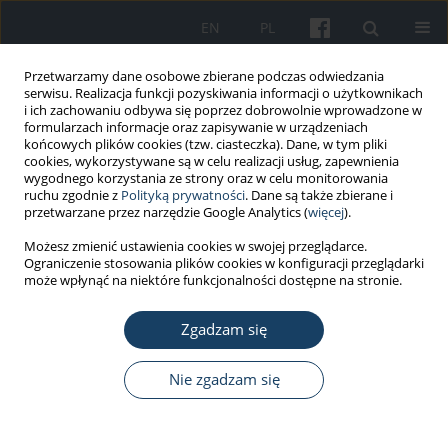
EN
PL
Przetwarzamy dane osobowe zbierane podczas odwiedzania
serwisu. Realizacja funkcji pozyskiwania informacji o użytkownikach
i ich zachowaniu odbywa się poprzez dobrowolnie wprowadzone w
formularzach informacje oraz zapisywanie w urządzeniach
końcowych plików cookies (tzw. ciasteczka). Dane, w tym pliki
cookies, wykorzystywane są w celu realizacji usług, zapewnienia
wygodnego korzystania ze strony oraz w celu monitorowania
ruchu zgodnie z
Polityką prywatności
. Dane są także zbierane i
Autor
Agnieszka Garstecka
przetwarzane przez narzędzie Google Analytics (
więcej
).
Możesz zmienić ustawienia cookies w swojej przeglądarce.
PRACA ORYGINALNA
Ograniczenie stosowania plików cookies w konfiguracji przeglądarki
Voice disorders among teachers from the
może wpłynąć na niektóre funkcjonalności dostępne na stronie.
perspective of affective temperament and
occupational burnout syndrome
Zgadzam się
Lidia Nawrocka
,
Hanna Mackiewicz-Nartowicz
,
Agnieszka Garstecka
,
Nie zgadzam się
Agata Kozakiewicz-Rutkowska
,
Paweł Solarz
,
Anna Sinkiewicz
Med Pr Work Health Saf. 2025;76(5):361-71
DOI
:
https://doi.org/10.13075/mp.5893.01595