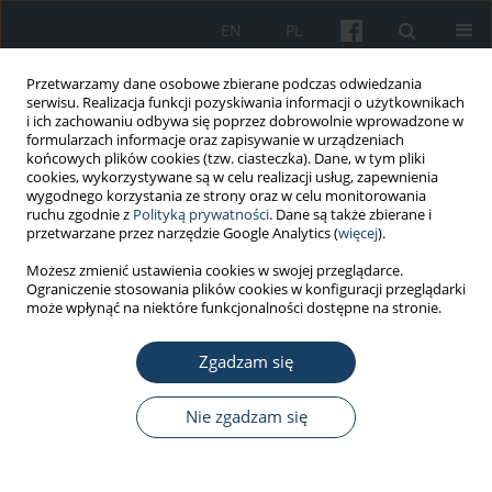
EN
PL
Przetwarzamy dane osobowe zbierane podczas odwiedzania
serwisu. Realizacja funkcji pozyskiwania informacji o użytkownikach
i ich zachowaniu odbywa się poprzez dobrowolnie wprowadzone w
formularzach informacje oraz zapisywanie w urządzeniach
końcowych plików cookies (tzw. ciasteczka). Dane, w tym pliki
cookies, wykorzystywane są w celu realizacji usług, zapewnienia
wygodnego korzystania ze strony oraz w celu monitorowania
ruchu zgodnie z
Polityką prywatności
. Dane są także zbierane i
2/2013 vol. 64
przetwarzane przez narzędzie Google Analytics (
więcej
).
Możesz zmienić ustawienia cookies w swojej przeglądarce.
PRACA ORYGINALNA
Ograniczenie stosowania plików cookies w konfiguracji przeglądarki
może wpłynąć na niektóre funkcjonalności dostępne na stronie.
Zastosowanie modelu
Zgadzam się
„Wymagania Pracy - Zasoby” do
badania związku między
Nie zgadzam się
satysfakcją zawodową,