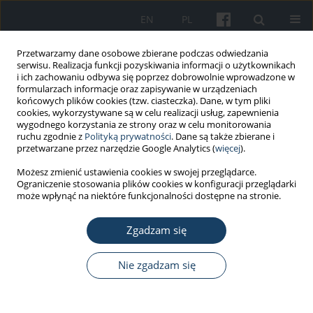
EN
PL
Przetwarzamy dane osobowe zbierane podczas odwiedzania
serwisu. Realizacja funkcji pozyskiwania informacji o użytkownikach
i ich zachowaniu odbywa się poprzez dobrowolnie wprowadzone w
formularzach informacje oraz zapisywanie w urządzeniach
końcowych plików cookies (tzw. ciasteczka). Dane, w tym pliki
cookies, wykorzystywane są w celu realizacji usług, zapewnienia
wygodnego korzystania ze strony oraz w celu monitorowania
ruchu zgodnie z
Polityką prywatności
. Dane są także zbierane i
2/2022 vol. 73
przetwarzane przez narzędzie Google Analytics (
więcej
).
Możesz zmienić ustawienia cookies w swojej przeglądarce.
PRACA PRZEGLĄDOWA
Ograniczenie stosowania plików cookies w konfiguracji przeglądarki
może wpłynąć na niektóre funkcjonalności dostępne na stronie.
Stres mniejszościowy a wybrane
Zgadzam się
zaburzenia psychiczne u osób z
dysforią i niezgodnością płciową
Nie zgadzam się
– przegląd narracyjny