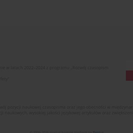
ie w latach 2022–2024 z programu „Rozwój czasopism
fety”
ój pozycji naukowej czasopisma oraz jego obecności w międzynarodow
cji naukowych, wysokiej jakości językowej artykułów oraz zwiększ
© 2006-2026 Journal hosting platform by
Bentus