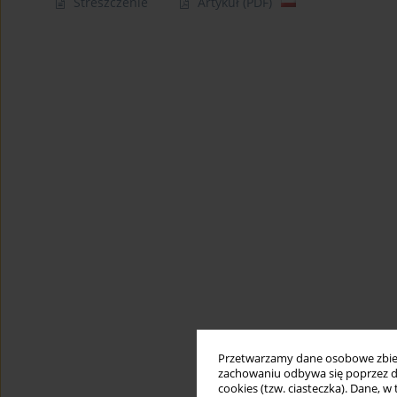
Streszczenie
Artykuł
(PDF)
Przetwarzamy dane osobowe zbiera
zachowaniu odbywa się poprzez d
cookies (tzw. ciasteczka). Dane, w