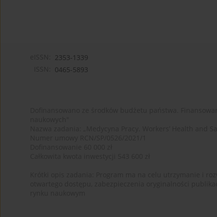
eISSN:
2353-1339
ISSN:
0465-5893
Dofinansowano ze środków budżetu państwa. Finansowan
naukowych"
Nazwa zadania: „Medycyna Pracy. Workers’ Health and Sa
Numer umowy RCN/SP/0526/2021/1
Dofinansowanie 60 000 zł
Całkowita kwota inwestycji 543 600 zł
Krótki opis zadania: Program ma na celu utrzymanie i rozw
otwartego dostępu, zabezpieczenia oryginalności publika
rynku naukowym