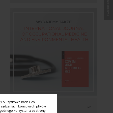
Kup czasopismo
i o użytkownikach i ich
Najczęściej czytane
rządzeniach końcowych plików
wygodnego korzystania ze strony