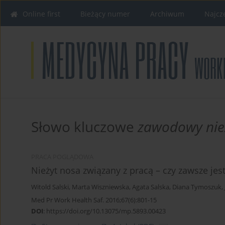
Online first
Bieżący numer
Archiwum
Najcz
Słowo kluczowe
zawodowy nie
PRACA POGLĄDOWA
Nieżyt nosa związany z pracą – czy zawsze je
Witold Salski
,
Marta Wiszniewska
,
Agata Salska
,
Diana Tymoszuk
,
Med Pr Work Health Saf. 2016;67(6):801-15
DOI
:
https://doi.org/10.13075/mp.5893.00423