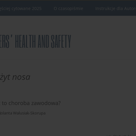
ęściej cytowane 2025
O czasopiśmie
Instrukcje dla Auto
żyt nosa
st to choroba zawodowa?
Jolanta Walusiak-Skorupa