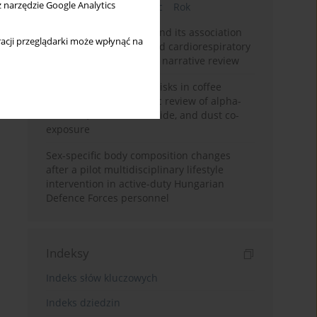
z narzędzie Google Analytics
Bieżący numer
Miesiąc
Rok
Occupational burnout and its association
acji przeglądarki może wpłynąć na
with physical activity and cardiorespiratory
fitness among nurses: a narrative review
Synergistic respiratory risks in coffee
processing: a systematic review of alpha-
diketone, carbon monoxide, and dust co-
exposure
Sex-specific body composition changes
after a pilot multidisciplinary lifestyle
intervention in active-duty Hungarian
Defence Forces personnel
Indeksy
Indeks słów kluczowych
Indeks dziedzin