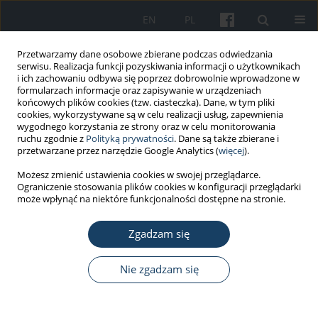
EN
PL
Przetwarzamy dane osobowe zbierane podczas odwiedzania
serwisu. Realizacja funkcji pozyskiwania informacji o użytkownikach
i ich zachowaniu odbywa się poprzez dobrowolnie wprowadzone w
formularzach informacje oraz zapisywanie w urządzeniach
końcowych plików cookies (tzw. ciasteczka). Dane, w tym pliki
cookies, wykorzystywane są w celu realizacji usług, zapewnienia
wygodnego korzystania ze strony oraz w celu monitorowania
ruchu zgodnie z
Polityką prywatności
. Dane są także zbierane i
Słowo kluczowe
zarządzanie
przetwarzane przez narzędzie Google Analytics (
więcej
).
informacją medyczną
Możesz zmienić ustawienia cookies w swojej przeglądarce.
Ograniczenie stosowania plików cookies w konfiguracji przeglądarki
może wpłynąć na niektóre funkcjonalności dostępne na stronie.
PRACA ORYGINALNA
Zgadzam się
System zarządzania informacją toksykologiczną
na podstawie doświadczeń Pomorskiego
Centrum Toksykologii
Nie zgadzam się
Piotr Maciej Kabata
,
Wojciech Waldman
,
Jacek Sein Anand
Med Pr Work Health Saf. 2015;66(5):635-44