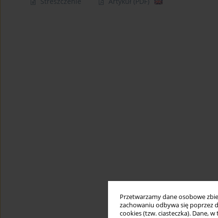
Streszczenie
Artykuł
(PDF)
Przetwarzamy dane osobowe zbiera
zachowaniu odbywa się poprzez d
cookies (tzw. ciasteczka). Dane, w