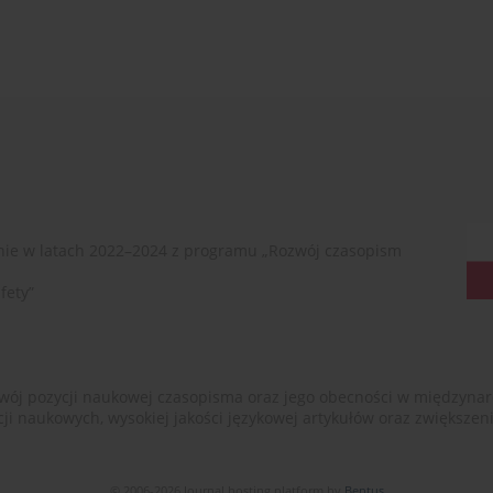
ie w latach 2022–2024 z programu „Rozwój czasopism
fety”
ój pozycji naukowej czasopisma oraz jego obecności w międzynarodow
cji naukowych, wysokiej jakości językowej artykułów oraz zwiększ
© 2006-2026 Journal hosting platform by
Bentus