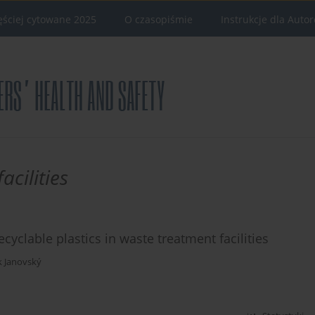
ęściej cytowane 2025
O czasopiśmie
Instrukcje dla Auto
acilities
cyclable plastics in waste treatment facilities
 Janovský