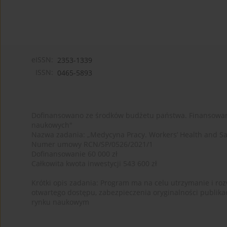
eISSN:
2353-1339
ISSN:
0465-5893
Dofinansowano ze środków budżetu państwa. Finansowan
naukowych"
Nazwa zadania: „Medycyna Pracy. Workers’ Health and Sa
Numer umowy RCN/SP/0526/2021/1
Dofinansowanie 60 000 zł
Całkowita kwota inwestycji 543 600 zł
Krótki opis zadania: Program ma na celu utrzymanie i rozw
otwartego dostępu, zabezpieczenia oryginalności publika
rynku naukowym