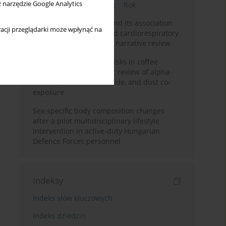
z narzędzie Google Analytics
Bieżący numer
Miesiąc
Rok
Occupational burnout and its association
acji przeglądarki może wpłynąć na
with physical activity and cardiorespiratory
fitness among nurses: a narrative review
Synergistic respiratory risks in coffee
processing: a systematic review of alpha-
diketone, carbon monoxide, and dust co-
exposure
Sex-specific body composition changes
after a pilot multidisciplinary lifestyle
intervention in active-duty Hungarian
Defence Forces personnel
Indeksy
Indeks słów kluczowych
Indeks dziedzin