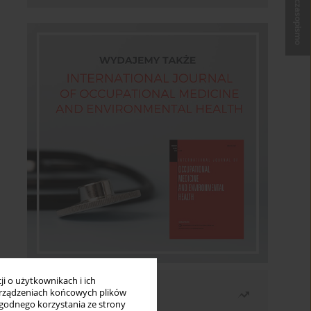
Kup czasopismo
i o użytkownikach i ich
Najczęściej czytane
rządzeniach końcowych plików
wygodnego korzystania ze strony