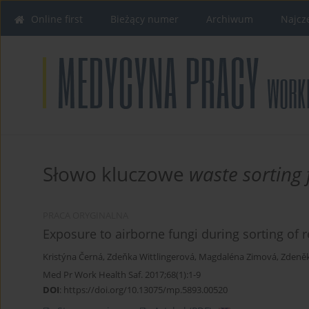
Online first
Bieżący numer
Archiwum
Najcz
Słowo kluczowe
waste sorting f
PRACA ORYGINALNA
Exposure to airborne fungi during sorting of re
Kristýna Černá
,
Zdeňka Wittlingerová
,
Magdaléna Zimová
,
Zdeněk
Med Pr Work Health Saf. 2017;68(1):1-9
DOI
:
https://doi.org/10.13075/mp.5893.00520