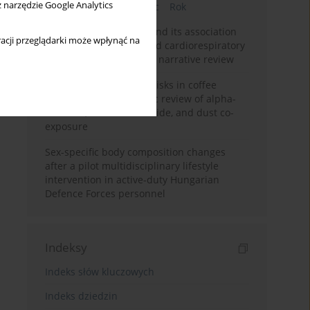
z narzędzie Google Analytics
Bieżący numer
Miesiąc
Rok
Occupational burnout and its association
acji przeglądarki może wpłynąć na
with physical activity and cardiorespiratory
fitness among nurses: a narrative review
Synergistic respiratory risks in coffee
processing: a systematic review of alpha-
diketone, carbon monoxide, and dust co-
exposure
Sex-specific body composition changes
after a pilot multidisciplinary lifestyle
intervention in active-duty Hungarian
Defence Forces personnel
Indeksy
Indeks słów kluczowych
Indeks dziedzin