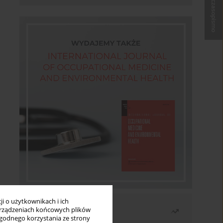
Kup czasopismo
i o użytkownikach i ich
Najczęściej czytane
rządzeniach końcowych plików
wygodnego korzystania ze strony