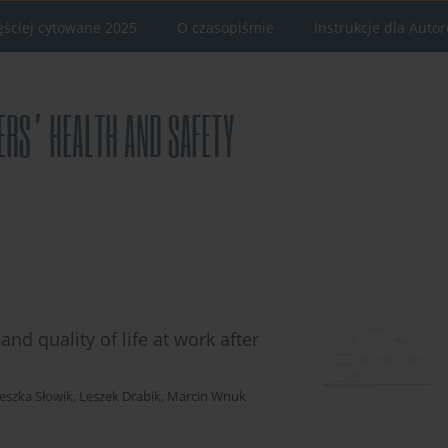
ęściej cytowane 2025
O czasopiśmie
Instrukcje dla Auto
and quality of life at work after
eszka Słowik
,
Leszek Drabik
,
Marcin Wnuk