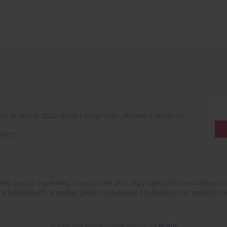
ie w latach 2022–2024 z programu „Rozwój czasopism
fety”
ój pozycji naukowej czasopisma oraz jego obecności w międzynarodow
cji naukowych, wysokiej jakości językowej artykułów oraz zwiększ
© 2006-2026 Journal hosting platform by
Bentus