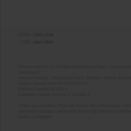
eISSN:
2353-1339
ISSN:
0465-5893
Dofinansowano ze środków budżetu państwa. Finansowan
naukowych"
Nazwa zadania: „Medycyna Pracy. Workers’ Health and Sa
Numer umowy RCN/SP/0526/2021/1
Dofinansowanie 60 000 zł
Całkowita kwota inwestycji 543 600 zł
Krótki opis zadania: Program ma na celu utrzymanie i rozw
otwartego dostępu, zabezpieczenia oryginalności publika
rynku naukowym