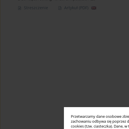
Streszczenie
Artykuł
(PDF)
Przetwarzamy dane osobowe zbiera
zachowaniu odbywa się poprzez d
cookies (tzw. ciasteczka). Dane, w