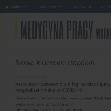
Online first
Bieżący numer
Archiwum
Najcz
Słowo kluczowe
troponin
PRACA ORYGINALNA
Association between brain fog, cardiac injury, 
hospitalization due to COVID-19
Żaneta Chatys-Bogacka
,
Iwona Mazurkiewicz
,
Joanna Słowik
,
Agni
Med Pr Work Health Saf. 2024;75(1):3-17
DOI
:
https://doi.org/10.13075/mp.5893.01428