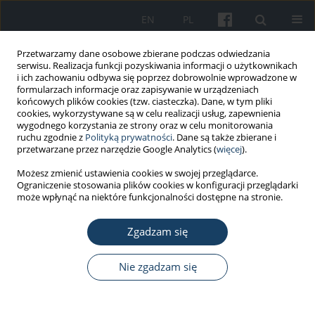
EN
PL
Przetwarzamy dane osobowe zbierane podczas odwiedzania
serwisu. Realizacja funkcji pozyskiwania informacji o użytkownikach
i ich zachowaniu odbywa się poprzez dobrowolnie wprowadzone w
formularzach informacje oraz zapisywanie w urządzeniach
końcowych plików cookies (tzw. ciasteczka). Dane, w tym pliki
cookies, wykorzystywane są w celu realizacji usług, zapewnienia
wygodnego korzystania ze strony oraz w celu monitorowania
ruchu zgodnie z
Polityką prywatności
. Dane są także zbierane i
Słowo kluczowe
systemy
przetwarzane przez narzędzie Google Analytics (
więcej
).
informacyjne
Możesz zmienić ustawienia cookies w swojej przeglądarce.
Ograniczenie stosowania plików cookies w konfiguracji przeglądarki
może wpłynąć na niektóre funkcjonalności dostępne na stronie.
PRACA ORYGINALNA
Zgadzam się
System zarządzania informacją toksykologiczną
na podstawie doświadczeń Pomorskiego
Centrum Toksykologii
Nie zgadzam się
Piotr Maciej Kabata
,
Wojciech Waldman
,
Jacek Sein Anand
Med Pr Work Health Saf. 2015;66(5):635-44