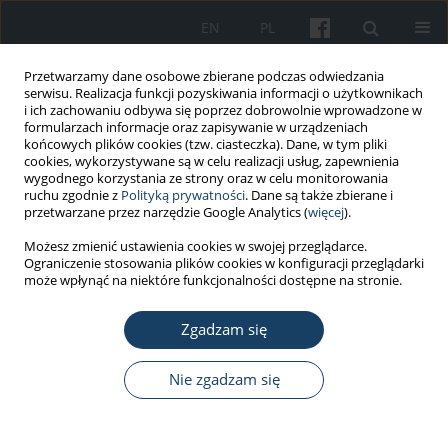
EN
PL
Przetwarzamy dane osobowe zbierane podczas odwiedzania
serwisu. Realizacja funkcji pozyskiwania informacji o użytkownikach
i ich zachowaniu odbywa się poprzez dobrowolnie wprowadzone w
formularzach informacje oraz zapisywanie w urządzeniach
końcowych plików cookies (tzw. ciasteczka). Dane, w tym pliki
cookies, wykorzystywane są w celu realizacji usług, zapewnienia
wygodnego korzystania ze strony oraz w celu monitorowania
ruchu zgodnie z
Polityką prywatności
. Dane są także zbierane i
Słowo kluczowe
sick leave
przetwarzane przez narzędzie Google Analytics (
więcej
).
Możesz zmienić ustawienia cookies w swojej przeglądarce.
PRACA ORYGINALNA
Ograniczenie stosowania plików cookies w konfiguracji przeglądarki
Factors influencing the return to the professional
może wpłynąć na niektóre funkcjonalności dostępne na stronie.
activity in patients hospitalized for myocardial
infarction: a single centre experience – pilot
Zgadzam się
study
Nie zgadzam się
Katarzyna Paluch
,
Maciej Janiszewski
,
Michalina Ciurla
,
Agata Antoniak
,
Julia Haponiuk-Skwarlińska
,
Karolina Domosud
,
Gabriela Makulec
,
Agnieszka Jakubiak
,
Małgorzata Barańska
,
Marek Kuch
,
Dominika
Klimczak-Tomaniak