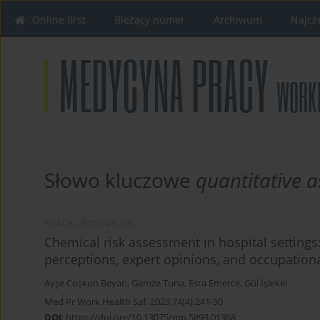
Online first
Bieżący numer
Archiwum
Najcz
Słowo kluczowe
quantitative 
PRACA ORYGINALNA
Chemical risk assessment in hospital settings
perceptions, expert opinions, and occupatio
Ayşe Coşkun Beyan
,
Gamze Tuna
,
Esra Emerce
,
Gül İşlekel
Med Pr Work Health Saf. 2023;74(4):241-50
DOI
:
https://doi.org/10.13075/mp.5893.01368