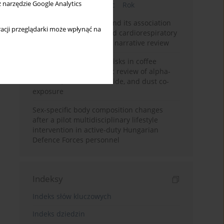
z narzędzie Google Analytics
Bieżący numer
Miesiąc
Rok
Occupational burnout and its association
acji przeglądarki może wpłynąć na
with physical activity and cardiorespiratory
fitness among nurses: a narrative review
Synergistic respiratory risks in coffee
processing: a systematic review of alpha-
diketone, carbon monoxide, and dust co-
exposure
Sex-specific body composition changes
after a pilot multidisciplinary lifestyle
intervention in active-duty Hungarian
Defence Forces personnel
Indeksy
Indeks słów kluczowych
Indeks dziedzin