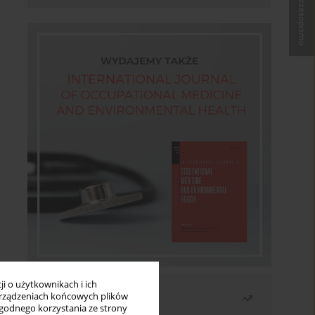
Kup czasopismo
i o użytkownikach i ich
Najczęściej czytane
rządzeniach końcowych plików
wygodnego korzystania ze strony