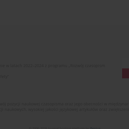
ie w latach 2022–2024 z programu „Rozwój czasopism
fety”
ój pozycji naukowej czasopisma oraz jego obecności w międzynarodow
cji naukowych, wysokiej jakości językowej artykułów oraz zwiększ
© 2006-2026 Journal hosting platform by
Bentus