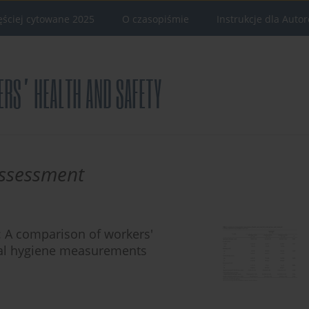
ęściej cytowane 2025
O czasopiśmie
Instrukcje dla Auto
assessment
: A comparison of workers'
nal hygiene measurements