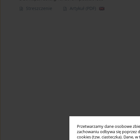
Streszczenie
Artykuł
(PDF)
Przetwarzamy dane osobowe zbiera
zachowaniu odbywa się poprzez d
cookies (tzw. ciasteczka). Dane, w