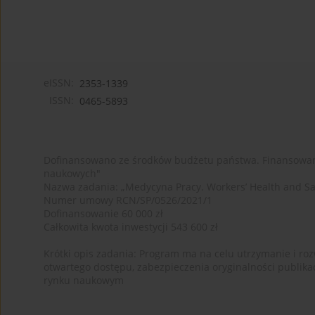
eISSN:
2353-1339
ISSN:
0465-5893
Dofinansowano ze środków budżetu państwa. Finansowan
naukowych"
Nazwa zadania: „Medycyna Pracy. Workers’ Health and Sa
Numer umowy RCN/SP/0526/2021/1
Dofinansowanie 60 000 zł
Całkowita kwota inwestycji 543 600 zł
Krótki opis zadania: Program ma na celu utrzymanie i rozw
otwartego dostępu, zabezpieczenia oryginalności publika
rynku naukowym