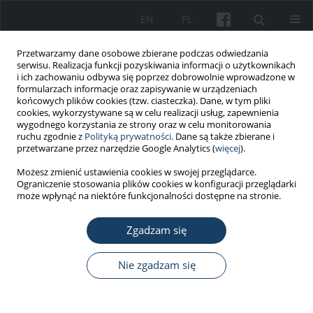
EN
PL
Przetwarzamy dane osobowe zbierane podczas odwiedzania
serwisu. Realizacja funkcji pozyskiwania informacji o użytkownikach
i ich zachowaniu odbywa się poprzez dobrowolnie wprowadzone w
formularzach informacje oraz zapisywanie w urządzeniach
końcowych plików cookies (tzw. ciasteczka). Dane, w tym pliki
cookies, wykorzystywane są w celu realizacji usług, zapewnienia
wygodnego korzystania ze strony oraz w celu monitorowania
ruchu zgodnie z
Polityką prywatności
. Dane są także zbierane i
Słowo kluczowe
przemysł
przetwarzane przez narzędzie Google Analytics (
więcej
).
paszowy
Możesz zmienić ustawienia cookies w swojej przeglądarce.
Ograniczenie stosowania plików cookies w konfiguracji przeglądarki
może wpłynąć na niektóre funkcjonalności dostępne na stronie.
PRACA ORYGINALNA
Zgadzam się
Zawodowe narażenie na grzyby i cząstki stałe w
przemyśle paszowym
Nie zgadzam się
Carla Viegas
,
Tiago Faria
,
Elisabete Carolino
,
Raquel Sabino
,
Anita
Quintal Gomes
,
Susana Viegas
Med Pr Work Health Saf. 2016;67(2):143-54