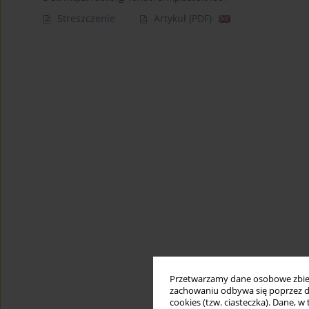
Streszczenie
Artykuł
(PDF)
Przetwarzamy dane osobowe zbiera
zachowaniu odbywa się poprzez d
cookies (tzw. ciasteczka). Dane, w