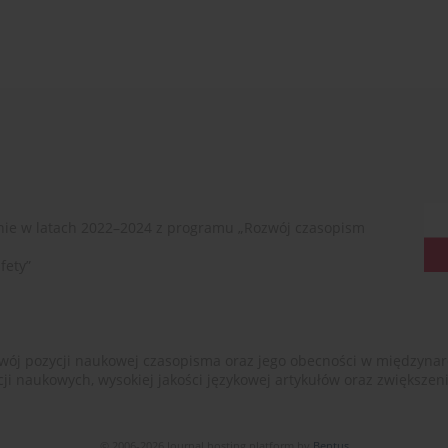
ie w latach 2022–2024 z programu „Rozwój czasopism
fety”
ój pozycji naukowej czasopisma oraz jego obecności w międzynarodow
cji naukowych, wysokiej jakości językowej artykułów oraz zwiększ
© 2006-2026 Journal hosting platform by
Bentus