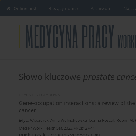
Online first
Bieżący numer
Archiwum
Najcz
Słowo kluczowe
prostate canc
PRACA PRZEGLĄDOWA
Gene-occupation interactions: a review of the
cancer
Edyta Wieczorek
,
Anna Wolniakowska
,
Joanna Roszak
,
Robim M. 
Med Pr Work Health Saf. 2023;74(2):127-44
DOI
:
https://doi.org/10.13075/mp.5893.01361