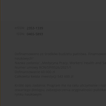
eISSN:
2353-1339
ISSN:
0465-5893
Dofinansowano ze środków budżetu państwa. Finansowan
naukowych"
Nazwa zadania: „Medycyna Pracy. Workers’ Health and Sa
Numer umowy RCN/SP/0526/2021/1
Dofinansowanie 60 000 zł
Całkowita kwota inwestycji 543 600 zł
Krótki opis zadania: Program ma na celu utrzymanie i rozw
otwartego dostępu, zabezpieczenia oryginalności publika
rynku naukowym