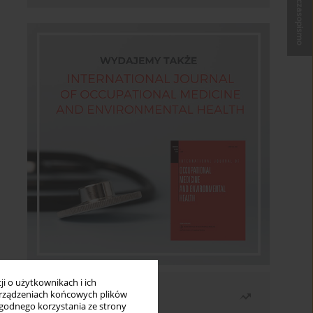
Kup czasopismo
i o użytkownikach i ich
Najczęściej czytane
rządzeniach końcowych plików
wygodnego korzystania ze strony