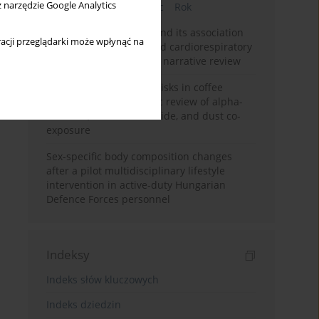
z narzędzie Google Analytics
Bieżący numer
Miesiąc
Rok
Occupational burnout and its association
acji przeglądarki może wpłynąć na
with physical activity and cardiorespiratory
fitness among nurses: a narrative review
Synergistic respiratory risks in coffee
processing: a systematic review of alpha-
diketone, carbon monoxide, and dust co-
exposure
Sex-specific body composition changes
after a pilot multidisciplinary lifestyle
intervention in active-duty Hungarian
Defence Forces personnel
Indeksy
Indeks słów kluczowych
Indeks dziedzin