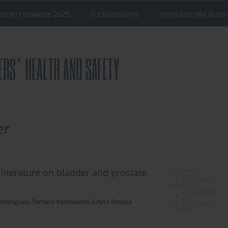
ęściej cytowane 2025
O czasopiśmie
Instrukcje dla Auto
er
 literature on bladder and prostate
Rodrigues
,
Tamara Vanhaecke
,
Edyta Reszka