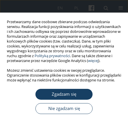
EN
PL
Przetwarzamy dane osobowe zbierane podczas odwiedzania
serwisu. Realizacja funkcji pozyskiwania informacji o użytkownikach
i ich zachowaniu odbywa się poprzez dobrowolnie wprowadzone w
formularzach informacje oraz zapisywanie w urządzeniach
końcowych plików cookies (tzw. ciasteczka). Dane, w tym pliki
cookies, wykorzystywane są w celu realizacji usług, zapewnienia
wygodnego korzystania ze strony oraz w celu monitorowania
ruchu zgodnie z
Polityką prywatności
. Dane są także zbierane i
Słowo kluczowe
professionals
przetwarzane przez narzędzie Google Analytics (
więcej
).
Możesz zmienić ustawienia cookies w swojej przeglądarce.
PRACA ORYGINALNA
Ograniczenie stosowania plików cookies w konfiguracji przeglądarki
From negative to positive effects of
może wpłynąć na niektóre funkcjonalności dostępne na stronie.
secondary exposure to trauma – the
mediating role of cognitive coping
Zgadzam się
strategies
Nie zgadzam się
Nina Ogińska-Bulik
,
Paulina Michalska
,
Zygfryd Juczyński
Med Pr Work Health Saf. 2023;74(6):449-60
DOI
:
https://doi.org/10.13075/mp.5893.01432