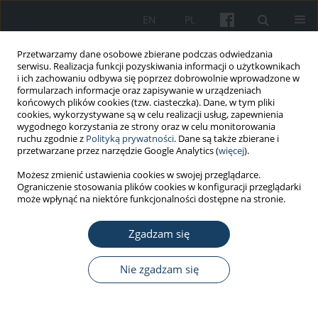
EN
PL
Przetwarzamy dane osobowe zbierane podczas odwiedzania
serwisu. Realizacja funkcji pozyskiwania informacji o użytkownikach
i ich zachowaniu odbywa się poprzez dobrowolnie wprowadzone w
formularzach informacje oraz zapisywanie w urządzeniach
końcowych plików cookies (tzw. ciasteczka). Dane, w tym pliki
cookies, wykorzystywane są w celu realizacji usług, zapewnienia
wygodnego korzystania ze strony oraz w celu monitorowania
ruchu zgodnie z
Polityką prywatności
. Dane są także zbierane i
Słowo kluczowe
physical therapy
przetwarzane przez narzędzie Google Analytics (
więcej
).
students
Możesz zmienić ustawienia cookies w swojej przeglądarce.
Ograniczenie stosowania plików cookies w konfiguracji przeglądarki
może wpłynąć na niektóre funkcjonalności dostępne na stronie.
PRACA ORYGINALNA
Zgadzam się
Burnout and resilience among
physical therapy students: a cross-
sectional study
Nie zgadzam się
Muneera M. Almurdi
,
Asma S. Alrushud
,
Maha F.
Algabbani
,
Afaf A.M. Shaheen
,
Abdulrahman M.