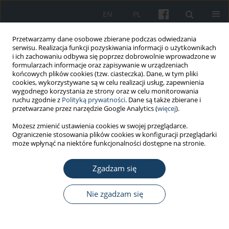
EN
PL
Przetwarzamy dane osobowe zbierane podczas odwiedzania
serwisu. Realizacja funkcji pozyskiwania informacji o użytkownikach
i ich zachowaniu odbywa się poprzez dobrowolnie wprowadzone w
formularzach informacje oraz zapisywanie w urządzeniach
końcowych plików cookies (tzw. ciasteczka). Dane, w tym pliki
cookies, wykorzystywane są w celu realizacji usług, zapewnienia
wygodnego korzystania ze strony oraz w celu monitorowania
ruchu zgodnie z
Polityką prywatności
. Dane są także zbierane i
Słowo kluczowe
nutrition
przetwarzane przez narzędzie Google Analytics (
więcej
).
Możesz zmienić ustawienia cookies w swojej przeglądarce.
Ograniczenie stosowania plików cookies w konfiguracji przeglądarki
PRACA PRZEGLĄDOWA
może wpłynąć na niektóre funkcjonalności dostępne na stronie.
The association between night shift work and
nutrition patterns among nurses: a literature
Zgadzam się
review
Nie zgadzam się
Beata Pepłońska
,
Paulina Nowak
,
Elżbieta Trafalska
Med Pr Work Health Saf. 2019;70(3):363-76
DOI
:
https://doi.org/10.13075/mp.5893.00816