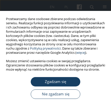
EN
PL
Przetwarzamy dane osobowe zbierane podczas odwiedzania
serwisu. Realizacja funkcji pozyskiwania informacji o użytkownikach
i ich zachowaniu odbywa się poprzez dobrowolnie wprowadzone w
formularzach informacje oraz zapisywanie w urządzeniach
końcowych plików cookies (tzw. ciasteczka). Dane, w tym pliki
cookies, wykorzystywane są w celu realizacji usług, zapewnienia
wygodnego korzystania ze strony oraz w celu monitorowania
ruchu zgodnie z
Polityką prywatności
. Dane są także zbierane i
Słowo kluczowe
nieżyt nosa
przetwarzane przez narzędzie Google Analytics (
więcej
).
związany z pracą
Możesz zmienić ustawienia cookies w swojej przeglądarce.
Ograniczenie stosowania plików cookies w konfiguracji przeglądarki
może wpłynąć na niektóre funkcjonalności dostępne na stronie.
PRACA POGLĄDOWA
Zgadzam się
Nieżyt nosa związany z pracą – czy zawsze jest to
choroba zawodowa?
Nie zgadzam się
Witold Salski
,
Marta Wiszniewska
,
Agata Salska
,
Diana Tymoszuk
,
Jolanta Walusiak-Skorupa
Med Pr Work Health Saf. 2016;67(6):801-15