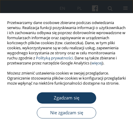
EN
PL
Przetwarzamy dane osobowe zbierane podczas odwiedzania
serwisu. Realizacja funkcji pozyskiwania informacji o użytkownikach
i ich zachowaniu odbywa się poprzez dobrowolnie wprowadzone w
formularzach informacje oraz zapisywanie w urządzeniach
końcowych plików cookies (tzw. ciasteczka). Dane, w tym pliki
cookies, wykorzystywane są w celu realizacji usług, zapewnienia
wygodnego korzystania ze strony oraz w celu monitorowania
ruchu zgodnie z
Polityką prywatności
. Dane są także zbierane i
Słowo kluczowe
kuracjusz SPA
przetwarzane przez narzędzie Google Analytics (
więcej
).
Możesz zmienić ustawienia cookies w swojej przeglądarce.
Ograniczenie stosowania plików cookies w konfiguracji przeglądarki
PRACA ORYGINALNA
może wpłynąć na niektóre funkcjonalności dostępne na stronie.
Szacowanie dawek efektywnych pochodzących od
radonu w wybranych placówkach geotermalnych
Zgadzam się
SPA na podstawie informacji o stężeniach radonu
Nie zgadzam się
Katarzyna Walczak
,
Marek Zmyślony
Med Pr Work Health Saf. 2013;64(2):193-8
DOI
:
https://doi.org/10.13075/mp.5893/2013/0015