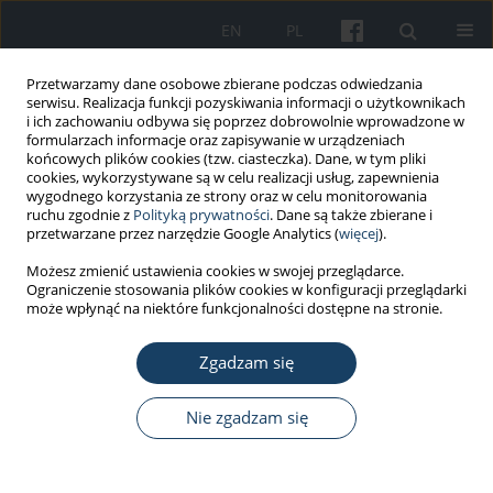
EN
PL
Przetwarzamy dane osobowe zbierane podczas odwiedzania
serwisu. Realizacja funkcji pozyskiwania informacji o użytkownikach
i ich zachowaniu odbywa się poprzez dobrowolnie wprowadzone w
formularzach informacje oraz zapisywanie w urządzeniach
końcowych plików cookies (tzw. ciasteczka). Dane, w tym pliki
cookies, wykorzystywane są w celu realizacji usług, zapewnienia
wygodnego korzystania ze strony oraz w celu monitorowania
ruchu zgodnie z
Polityką prywatności
. Dane są także zbierane i
Słowo kluczowe
experimental
przetwarzane przez narzędzie Google Analytics (
więcej
).
study
Możesz zmienić ustawienia cookies w swojej przeglądarce.
Ograniczenie stosowania plików cookies w konfiguracji przeglądarki
może wpłynąć na niektóre funkcjonalności dostępne na stronie.
PRACA ORYGINALNA
Zgadzam się
A study of oxidative stress and pulmonary
damage after silica instillation in rats and the
effect of curcumin administration
Nie zgadzam się
Maria Barsan
,
Armand Gabriel Rajnoveanu
,
Aristotel Cocarla
,
Pompei
Bolfa
,
Cezar C. Login
,
Andreea Iulia Socaciu
,
Nicoleta Decea
,
Daniel-