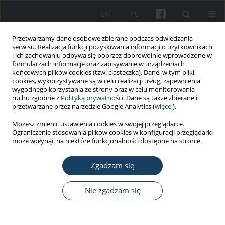
EN
PL
Przetwarzamy dane osobowe zbierane podczas odwiedzania
serwisu. Realizacja funkcji pozyskiwania informacji o użytkownikach
i ich zachowaniu odbywa się poprzez dobrowolnie wprowadzone w
formularzach informacje oraz zapisywanie w urządzeniach
końcowych plików cookies (tzw. ciasteczka). Dane, w tym pliki
cookies, wykorzystywane są w celu realizacji usług, zapewnienia
wygodnego korzystania ze strony oraz w celu monitorowania
ruchu zgodnie z
Polityką prywatności
. Dane są także zbierane i
Słowo kluczowe
emisja głosu
przetwarzane przez narzędzie Google Analytics (
więcej
).
Możesz zmienić ustawienia cookies w swojej przeglądarce.
PRACA PRZEGLĄDOWA
Ograniczenie stosowania plików cookies w konfiguracji przeglądarki
Zaburzenia głosu związane z nadmiernym
może wpłynąć na niektóre funkcjonalności dostępne na stronie.
wysiłkiem głosowym – aspekty profilaktyczne i
orzecznicze
Zgadzam się
Kamila Sroka
,
Marcin Rybacki
,
Marta Wiszniewska
Nie zgadzam się
Med Pr Work Health Saf. 2025;76(5):417-27
DOI
:
https://doi.org/10.13075/mp.5893.01645
Statystyki