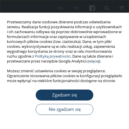
EN
PL
Przetwarzamy dane osobowe zbierane podczas odwiedzania
serwisu. Realizacja funkcji pozyskiwania informacji o użytkownikach
i ich zachowaniu odbywa się poprzez dobrowolnie wprowadzone w
formularzach informacje oraz zapisywanie w urządzeniach
końcowych plików cookies (tzw. ciasteczka). Dane, w tym pliki
cookies, wykorzystywane są w celu realizacji usług, zapewnienia
wygodnego korzystania ze strony oraz w celu monitorowania
ruchu zgodnie z
Polityką prywatności
. Dane są także zbierane i
Słowo kluczowe
emergency
przetwarzane przez narzędzie Google Analytics (
więcej
).
responders
Możesz zmienić ustawienia cookies w swojej przeglądarce.
Ograniczenie stosowania plików cookies w konfiguracji przeglądarki
może wpłynąć na niektóre funkcjonalności dostępne na stronie.
PRACA ORYGINALNA
Zgadzam się
Telemedical Maritime Assistance Service at the
University Center of Maritime and Tropical
Medicine in Gdynia. The analysis of 6 years of
Nie zgadzam się
activity
Joanna Szafran-Dobrowolska
,
Marcin Renke
,
Wojciech Wołyniec