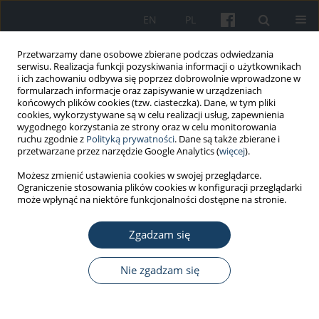
EN
PL
Przetwarzamy dane osobowe zbierane podczas odwiedzania
serwisu. Realizacja funkcji pozyskiwania informacji o użytkownikach
i ich zachowaniu odbywa się poprzez dobrowolnie wprowadzone w
formularzach informacje oraz zapisywanie w urządzeniach
końcowych plików cookies (tzw. ciasteczka). Dane, w tym pliki
cookies, wykorzystywane są w celu realizacji usług, zapewnienia
wygodnego korzystania ze strony oraz w celu monitorowania
ruchu zgodnie z
Polityką prywatności
. Dane są także zbierane i
Słowo kluczowe
cross-sectional
przetwarzane przez narzędzie Google Analytics (
więcej
).
study
Możesz zmienić ustawienia cookies w swojej przeglądarce.
Ograniczenie stosowania plików cookies w konfiguracji przeglądarki
może wpłynąć na niektóre funkcjonalności dostępne na stronie.
PRACA ORYGINALNA
Zgadzam się
A study of character strengths, work engagement
and subjective well-being in Chinese registered
nurses
Nie zgadzam się
Xiaotong Ding
,
Houming Kan
,
Xueqin Chu
,
Chenyu Sun
,
Feiyan Ruan
Med Pr Work Health Saf. 2022;73(4):295-304