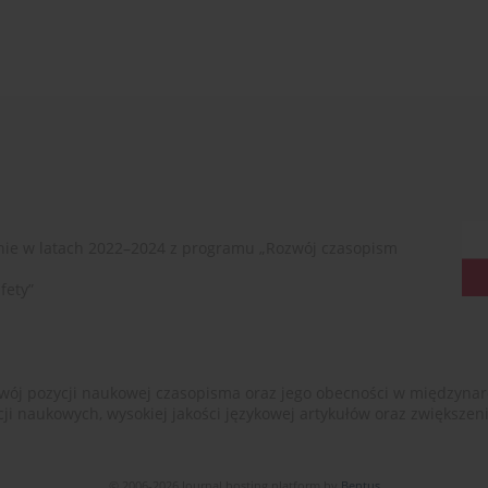
ie w latach 2022–2024 z programu „Rozwój czasopism
fety”
ój pozycji naukowej czasopisma oraz jego obecności w międzynarodow
cji naukowych, wysokiej jakości językowej artykułów oraz zwiększ
© 2006-2026 Journal hosting platform by
Bentus