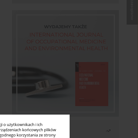
Kup czasopismo
i o użytkownikach i ich
Najczęściej czytane
rządzeniach końcowych plików
wygodnego korzystania ze strony