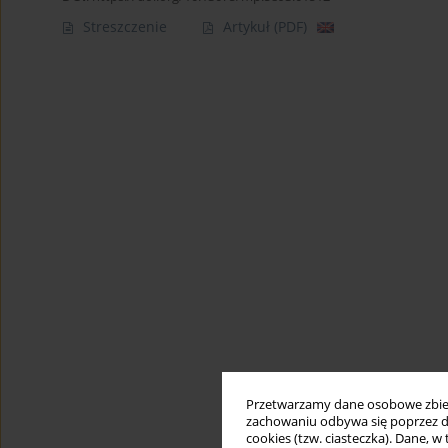
Streszczenie
Artykuł
(PDF)
Przetwarzamy dane osobowe zbiera
zachowaniu odbywa się poprzez d
cookies (tzw. ciasteczka). Dane, w