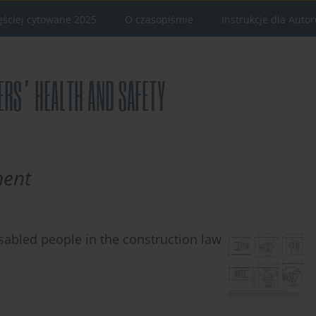
ęściej cytowane 2025
O czasopiśmie
Instrukcje dla Auto
ment
abled people in the construction law