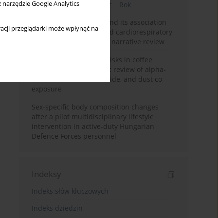
z narzędzie Google Analytics
Bieżący numer
Miesiąc
Rok
Occupational burnout and its association
acji przeglądarki może wpłynąć na
with physical activity and cardiorespiratory
fitness among nurses: a narrative review
Synergistic respiratory risks in coffee
processing: a systematic review of alpha-
diketone, carbon monoxide, and dust co-
exposure
Sex-specific body composition changes
after a pilot multidisciplinary lifestyle
intervention in active-duty Hungarian
Defence Forces personnel
Indeksy
Indeks słów kluczowych
Indeks dziedzin