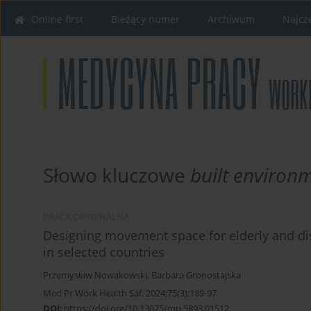
Online first
Bieżący numer
Archiwum
Najcz
Słowo kluczowe
built environ
PRACA ORYGINALNA
Designing movement space for elderly and dis
in selected countries
Przemysław Nowakowski
,
Barbara Gronostajska
Med Pr Work Health Saf. 2024;75(3):189-97
DOI
:
https://doi.org/10.13075/mp.5893.01512