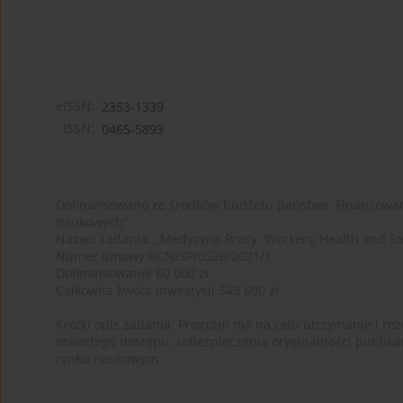
eISSN:
2353-1339
ISSN:
0465-5893
Dofinansowano ze środków budżetu państwa. Finansowan
naukowych"
Nazwa zadania: „Medycyna Pracy. Workers’ Health and Sa
Numer umowy RCN/SP/0526/2021/1
Dofinansowanie 60 000 zł
Całkowita kwota inwestycji 543 600 zł
Krótki opis zadania: Program ma na celu utrzymanie i rozw
otwartego dostępu, zabezpieczenia oryginalności publika
rynku naukowym