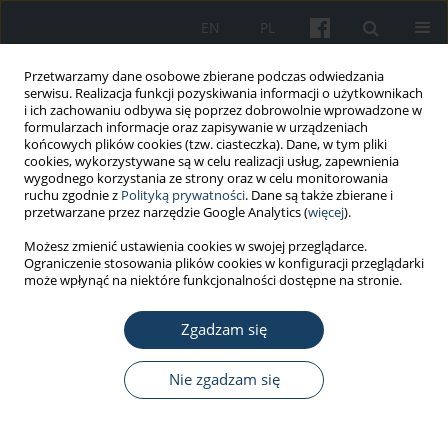
EN
PL
Przetwarzamy dane osobowe zbierane podczas odwiedzania
serwisu. Realizacja funkcji pozyskiwania informacji o użytkownikach
i ich zachowaniu odbywa się poprzez dobrowolnie wprowadzone w
formularzach informacje oraz zapisywanie w urządzeniach
końcowych plików cookies (tzw. ciasteczka). Dane, w tym pliki
cookies, wykorzystywane są w celu realizacji usług, zapewnienia
wygodnego korzystania ze strony oraz w celu monitorowania
ruchu zgodnie z
Polityką prywatności
. Dane są także zbierane i
Słowo kluczowe
akty prawne
przetwarzane przez narzędzie Google Analytics (
więcej
).
Możesz zmienić ustawienia cookies w swojej przeglądarce.
Ograniczenie stosowania plików cookies w konfiguracji przeglądarki
PRACA POGLĄDOWA
może wpłynąć na niektóre funkcjonalności dostępne na stronie.
Prawne aspekty ochrony zdrowia pracowników
przed azbestem w Polsce w świetle unijnych ram
Zgadzam się
prawnych
Nie zgadzam się
Beata Świątkowska
Med Pr Work Health Saf. 2013;64(5):689-97
DOI
:
https://doi.org/10.13075/mp.5893.2013.0057